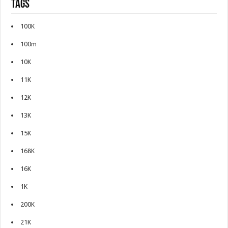
Tags
100K
100m
10K
11K
12K
13K
15K
168K
16K
1K
200K
21K