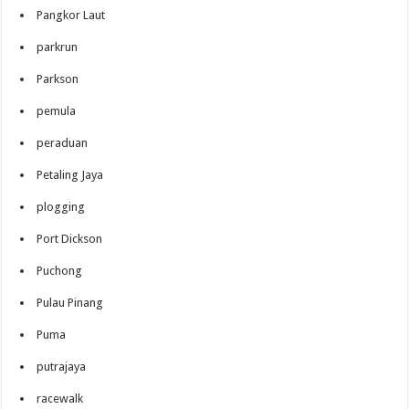
Pangkor Laut
parkrun
Parkson
pemula
peraduan
Petaling Jaya
plogging
Port Dickson
Puchong
Pulau Pinang
Puma
putrajaya
racewalk