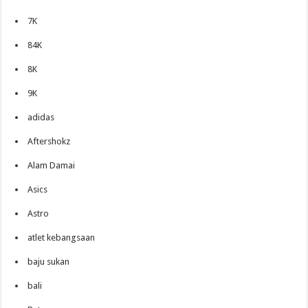
7K
84K
8K
9K
adidas
Aftershokz
Alam Damai
Asics
Astro
atlet kebangsaan
baju sukan
bali