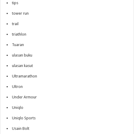
tips
tower run
trail
triathlon
Tuaran
ulasan buku
ulasan kasut
Ultramarathon
Ultron
Under Armour
Uniqlo
Uniqlo Sports
Usain Bolt