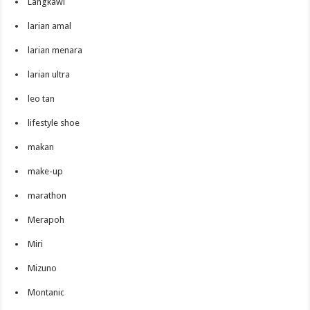
Langkawi
larian amal
larian menara
larian ultra
leo tan
lifestyle shoe
makan
make-up
marathon
Merapoh
Miri
Mizuno
Montanic