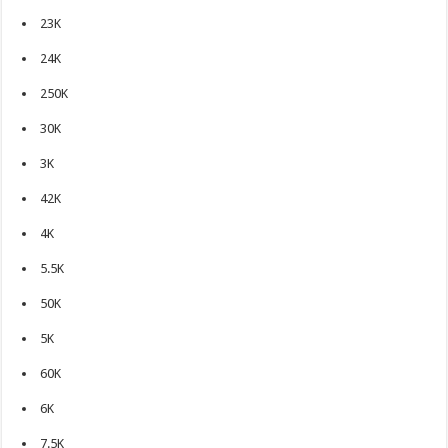
23K
24K
250K
30K
3K
42K
4K
5.5K
50K
5K
60K
6K
7.5K