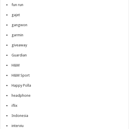
fun run
gajet
gangwon
garmin
giveaway
Guardian
H&M
H&M Sport
Happy Polla
headphone
iflix
Indonesia
interviu