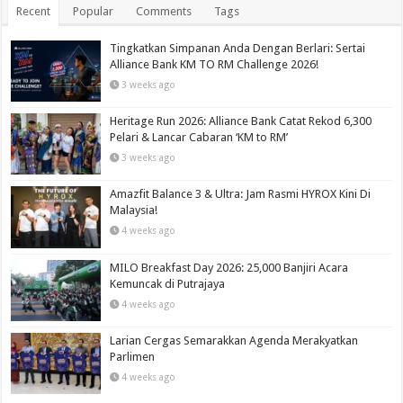
Recent
Popular
Comments
Tags
Tingkatkan Simpanan Anda Dengan Berlari: Sertai
Alliance Bank KM TO RM Challenge 2026!
3 weeks ago
Heritage Run 2026: Alliance Bank Catat Rekod 6,300
Pelari & Lancar Cabaran ‘KM to RM’
3 weeks ago
Amazfit Balance 3 & Ultra: Jam Rasmi HYROX Kini Di
Malaysia!
4 weeks ago
MILO Breakfast Day 2026: 25,000 Banjiri Acara
Kemuncak di Putrajaya
4 weeks ago
Larian Cergas Semarakkan Agenda Merakyatkan
Parlimen
4 weeks ago