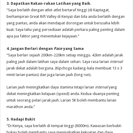
3. Dapatkan Rakan-rakan Latihan yang Baik.
“Saya berlatih dengan atlet-atlet bertaraf tinggi (di Kaptagat,
berhampiran Great Rift Valley di Kenya) dan bila anda berlatih dengan
yang pantas, anda akan mendapat dorongan untuk berusaha lebih
kuat. Saya tahu yang persediaan adalah perkara paling penting dalam
apa jua faktor yang menentukan kejayaan.”
4. Jangan Berlari dengan
Pace
yang Sama
“Saya berlari sejauh 200km-220km setiap minggu. 42km adalah jarak
paling jauh dalam latihan saya dalam sehari. Saya rasa larian
interval
jarak dekat adalah berguna. (Kipchoge kadang-kala membuat 13 x 3
minit larian pantas) dan juga larian jauh (long run).
Larian jauh meningkatkan daya stamina tetapi larian
interval
yang
dekat meningkatkan kelajuan (speed) anda. Kedua-duanya penting
untuk seorang pelari jarak jauh. Larian 5K boleh membantu larian
marathon anda.”
5. Hadapi Bukit
“Di Kenya, saya berlatih di tempat tinggi (8000m). Kawasan berbukit-
bukau boleh membantu saya meningkatkan kekuatan dan daya