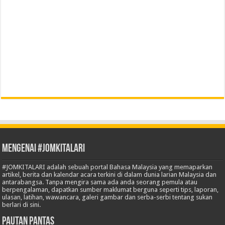
Mengenai #JOMKITALARI
#JOMKITALARI adalah sebuah portal Bahasa Malaysia yang memaparkan
artikel, berita dan kalendar acara terkini di dalam dunia larian Malaysia dan
antarabangsa. Tanpa mengira sama ada anda seorang pemula atau
berpengalaman, dapatkan sumber maklumat berguna seperti tips, laporan,
ulasan, latihan, wawancara, galeri gambar dan serba-serbi tentang sukan
berlari di sini.
Pautan Pantas