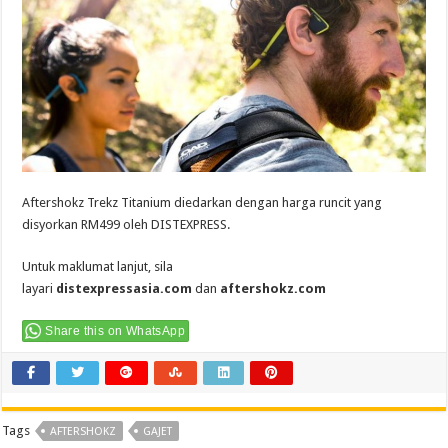
Aftershokz Trekz Titanium diedarkan dengan harga runcit yang
disyorkan RM499 oleh DISTEXPRESS.
Untuk maklumat lanjut, sila
layari
distexpressasia.com
dan
aftershokz.com
Share this on WhatsApp
Tags
AFTERSHOKZ
GAJET