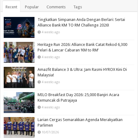
Recent
Popular
Comments
Tags
Tingkatkan Simpanan Anda Dengan Berlari: Sertai
Alliance Bank KM TO RM Challenge 2026!
4 weeks ago
Heritage Run 2026: Alliance Bank Catat Rekod 6,300
Pelari & Lancar Cabaran ‘KM to RM’
4 weeks ago
Amazfit Balance 3 & Ultra: Jam Rasmi HYROX Kini Di
Malaysia!
4 weeks ago
MILO Breakfast Day 2026: 25,000 Banjiri Acara
Kemuncak di Putrajaya
4 weeks ago
Larian Cergas Semarakkan Agenda Merakyatkan
Parlimen
10/07/2026