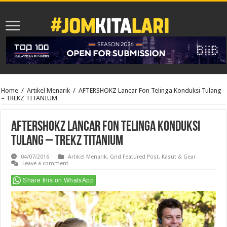
Home
/
Artikel Menarik
/
AFTERSHOKZ Lancar Fon Telinga Konduksi Tulang
– TREKZ TITANIUM
AFTERSHOKZ Lancar Fon Telinga Konduksi
Tulang – TREKZ TITANIUM
04/07/2016
Artikel Menarik
,
Grid Featured Post
,
Kasut & Gear
Leave a comment
Share this on WhatsApp