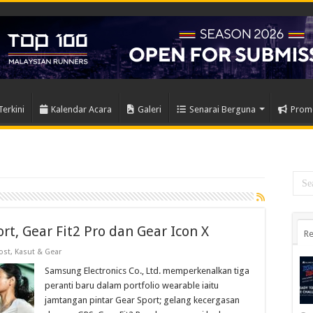
Terkini
Kalendar Acara
Galeri
Senarai Berguna
Prom
, Gear Fit2 Pro dan Gear Icon X
Re
ost
,
Kasut & Gear
Samsung Electronics Co., Ltd. memperkenalkan tiga
peranti baru dalam portfolio wearable iaitu
jamtangan pintar Gear Sport; gelang kecergasan