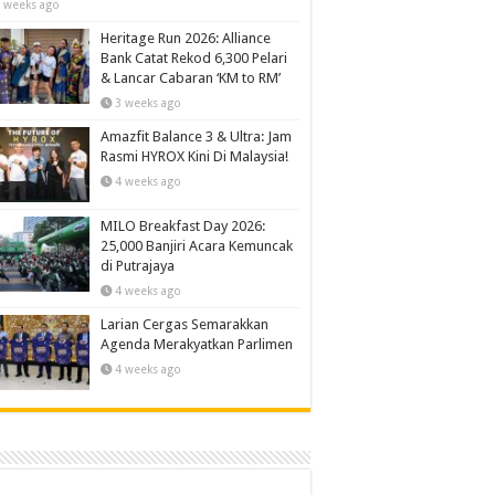
 weeks ago
Heritage Run 2026: Alliance
Bank Catat Rekod 6,300 Pelari
& Lancar Cabaran ‘KM to RM’
3 weeks ago
Amazfit Balance 3 & Ultra: Jam
Rasmi HYROX Kini Di Malaysia!
4 weeks ago
MILO Breakfast Day 2026:
25,000 Banjiri Acara Kemuncak
di Putrajaya
4 weeks ago
Larian Cergas Semarakkan
Agenda Merakyatkan Parlimen
4 weeks ago