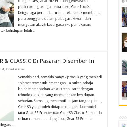
dengan GPS, Gear Fit2 Pro dan generasi kedua
3
putik corong telinga tanpa kord, Gear IconX.
Ketiga-tiga peranti baru ini direka untuk membantu
para pengguna dalam pelbagai aktiviti – dari
mengesan aktiviti kecergasan ke pemakanan,
ntuk kehidupan lebih …
& CLASSIC Di Pasaran Disember Ini
ost
,
Kasut & Gear
Semakin hari, semakin banyak produk yang menjadi
“pintar” termasuk jam tangan. Ia bukan sahaja
boleh memaparkan waktu tetapi sarat dengan
teknologi digital yang memudahkan kehidupan
seharian. Samsung menampilkan jam tangan pintar,
Gear S3 yang boleh didapati dengan dua model
iaitu Gear S3 Frontier dan Gear S3 Classic Sama ada
di luar rumah atau di pejabat, Gear S3 Frontier
 elegan. …