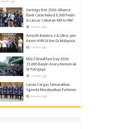
 weeks ago
Heritage Run 2026: Alliance
Bank Catat Rekod 6,300 Pelari
& Lancar Cabaran ‘KM to RM’
3 weeks ago
Amazfit Balance 3 & Ultra: Jam
Rasmi HYROX Kini Di Malaysia!
3 weeks ago
MILO Breakfast Day 2026:
25,000 Banjiri Acara Kemuncak
di Putrajaya
3 weeks ago
Larian Cergas Semarakkan
Agenda Merakyatkan Parlimen
4 weeks ago