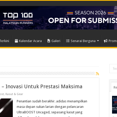
Terkini
Kalendar Acara
Galeri
Senarai Berguna
Prom
– Inovasi Untuk Prestasi Maksima
Re
ost
,
Kasut & Gear
Penantian sudah berakhir. adidas menampilkan
masa depan sukan larian dengan pelancaran
UltraBOOST Uncaged, sepasang kasut yang