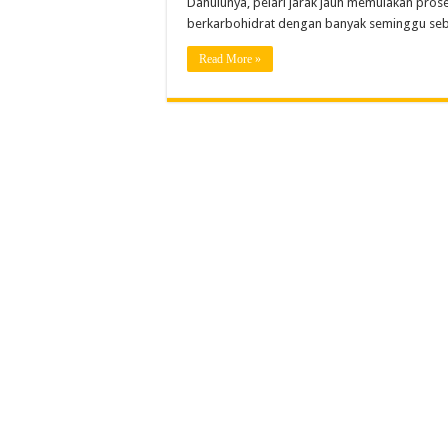
Dahulunya, pelari jarak jauh memulakan pr
berkarbohidrat dengan banyak seminggu seb
Read More »