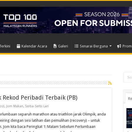
Terkini
Kalendar Acara
Galeri
Senarai Berguna
Prom
 Rekod Peribadi Terbaik (PB)
Re
ost
,
Jom Makan
,
Serba-Serbi Lari
rlumbaan separuh marathon atau triathlon jarak Olimpik, anda
ring dengan sesi latihan dan pemulihan (recovery) – untuk
n. Jom kita baca Peringkat 1: Malam Sebelum Perlumbaan