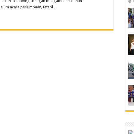
oses “carbo-loading” dengan mengambil makanan
3
elum acara perlumbaan, tetapi …