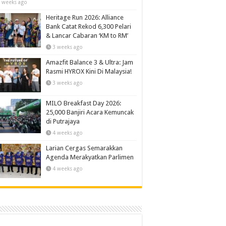
 weeks ago
Heritage Run 2026: Alliance
Bank Catat Rekod 6,300 Pelari
& Lancar Cabaran ‘KM to RM’
3 weeks ago
Amazfit Balance 3 & Ultra: Jam
Rasmi HYROX Kini Di Malaysia!
3 weeks ago
MILO Breakfast Day 2026:
25,000 Banjiri Acara Kemuncak
di Putrajaya
4 weeks ago
Larian Cergas Semarakkan
Agenda Merakyatkan Parlimen
4 weeks ago