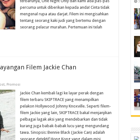
terbarunya, One Night Only dan kami ada pas-pas
3
percuma untuk diberikan kepada anda! Cinta tidak
mengenal rupa atau darjat. Filem ini mengisahkan
tentang seorang kaki judi yang bertemu dengan
seorang pelacur murahan. Pertemuan ini telah
ayangan Filem Jackie Chan
ost
,
Promosi
Jackie Chan kembali lagi ke layar perak dengan
filem terbaru SKIPTRACE yang menampilkan
pelakon Hollywood Johnny Knoxville. Seperti filem-
filem Jackie yang lain, SKIPTRACE bakal menjanjikan
pelbagai lagak aksi yang mendebarkan dan tidak
kurang juga babak-babak lucu yang mengundang
tawa. Sinopsis: Bennie Black (Jackie Can) adalah
seorang detektif Hong Kong yang dalam misi