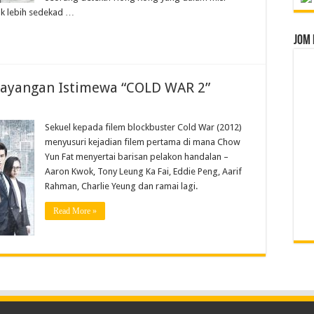
ak lebih sedekad …
Jom 
ayangan Istimewa “COLD WAR 2”
Sekuel kepada filem blockbuster Cold War (2012)
menyusuri kejadian filem pertama di mana Chow
Yun Fat menyertai barisan pelakon handalan –
Aaron Kwok, Tony Leung Ka Fai, Eddie Peng, Aarif
Rahman, Charlie Yeung dan ramai lagi.
Read More »