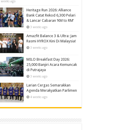
 weeks ago
Heritage Run 2026: Alliance
Bank Catat Rekod 6,300 Pelari
& Lancar Cabaran ‘KM to RM’
3 weeks ago
Amazfit Balance 3 & Ultra: Jam
Rasmi HYROX Kini Di Malaysia!
3 weeks ago
MILO Breakfast Day 2026:
25,000 Banjiri Acara Kemuncak
di Putrajaya
3 weeks ago
Larian Cergas Semarakkan
Agenda Merakyatkan Parlimen
4 weeks ago