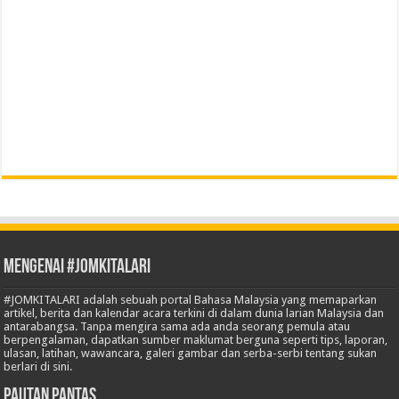
Mengenai #JOMKITALARI
#JOMKITALARI adalah sebuah portal Bahasa Malaysia yang memaparkan
artikel, berita dan kalendar acara terkini di dalam dunia larian Malaysia dan
antarabangsa. Tanpa mengira sama ada anda seorang pemula atau
berpengalaman, dapatkan sumber maklumat berguna seperti tips, laporan,
ulasan, latihan, wawancara, galeri gambar dan serba-serbi tentang sukan
berlari di sini.
Pautan Pantas