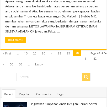
Apakah yang harus dilakukan jika anda diserang demam selsema?
Adakah anda harus berhenti berlari atau bersenam sehingga badan
anda pulih semula? Atau bersenam itu boleh mempercepatkan badan
untuk sembuh? Jom kita baca keterangan Dr. Malcolm J Stubbs M.D,
membahaskan mitos dan fakta yang berkaitan dengan senaman ketika
demam selsema. MITOS LAWAN FAKTA: BERSENAM KETIKA DEMAN
SELSEMA ADALAH OK Jawapan: Fakta, …
Read More »
40
« First
...
10
20
30
«
38
39
Page 40 of 64
41
42
»
50
60
...
Last »
Recent
Popular
Comments
Tags
Tingkatkan Simpanan Anda Dengan Berlari: Sertai