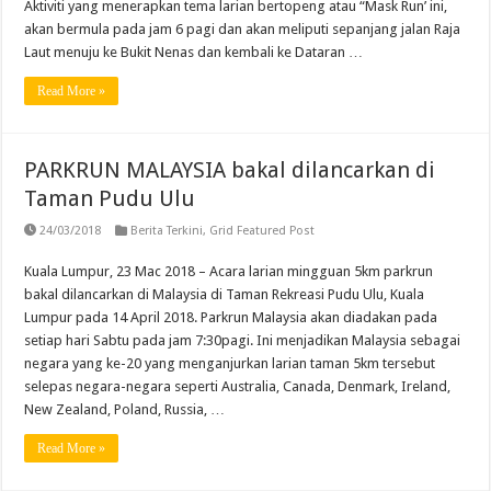
Aktiviti yang menerapkan tema larian bertopeng atau “Mask Run’ ini,
akan bermula pada jam 6 pagi dan akan meliputi sepanjang jalan Raja
Laut menuju ke Bukit Nenas dan kembali ke Dataran …
Read More »
PARKRUN MALAYSIA bakal dilancarkan di
Taman Pudu Ulu
24/03/2018
Berita Terkini
,
Grid Featured Post
Kuala Lumpur, 23 Mac 2018 – Acara larian mingguan 5km parkrun
bakal dilancarkan di Malaysia di Taman Rekreasi Pudu Ulu, Kuala
Lumpur pada 14 April 2018. Parkrun Malaysia akan diadakan pada
setiap hari Sabtu pada jam 7:30pagi. Ini menjadikan Malaysia sebagai
negara yang ke-20 yang menganjurkan larian taman 5km tersebut
selepas negara-negara seperti Australia, Canada, Denmark, Ireland,
New Zealand, Poland, Russia, …
Read More »