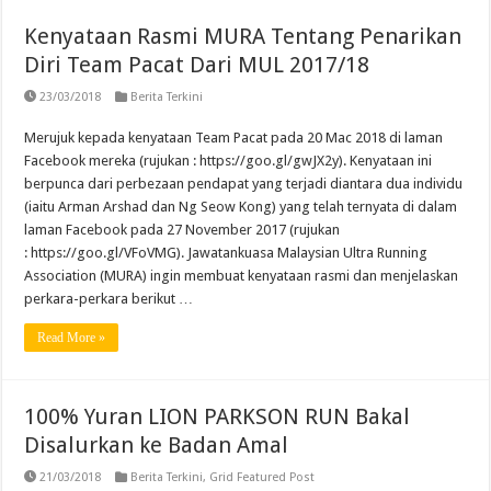
Kenyataan Rasmi MURA Tentang Penarikan
Diri Team Pacat Dari MUL 2017/18
23/03/2018
Berita Terkini
Merujuk kepada kenyataan Team Pacat pada 20 Mac 2018 di laman
Facebook mereka (rujukan : https://goo.gl/gwJX2y). Kenyataan ini
berpunca dari perbezaan pendapat yang terjadi diantara dua individu
(iaitu Arman Arshad dan Ng Seow Kong) yang telah ternyata di dalam
laman Facebook pada 27 November 2017 (rujukan
: https://goo.gl/VFoVMG). Jawatankuasa Malaysian Ultra Running
Association (MURA) ingin membuat kenyataan rasmi dan menjelaskan
perkara-perkara berikut …
Read More »
100% Yuran LION PARKSON RUN Bakal
Disalurkan ke Badan Amal
21/03/2018
Berita Terkini
,
Grid Featured Post