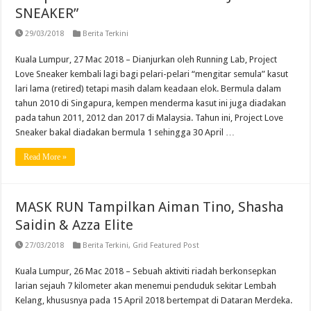
SNEAKER”
29/03/2018
Berita Terkini
Kuala Lumpur, 27 Mac 2018 – Dianjurkan oleh Running Lab, Project
Love Sneaker kembali lagi bagi pelari-pelari “mengitar semula” kasut
lari lama (retired) tetapi masih dalam keadaan elok. Bermula dalam
tahun 2010 di Singapura, kempen menderma kasut ini juga diadakan
pada tahun 2011, 2012 dan 2017 di Malaysia. Tahun ini, Project Love
Sneaker bakal diadakan bermula 1 sehingga 30 April …
Read More »
MASK RUN Tampilkan Aiman Tino, Shasha
Saidin & Azza Elite
27/03/2018
Berita Terkini
,
Grid Featured Post
Kuala Lumpur, 26 Mac 2018 – Sebuah aktiviti riadah berkonsepkan
larian sejauh 7 kilometer akan menemui penduduk sekitar Lembah
Kelang, khususnya pada 15 April 2018 bertempat di Dataran Merdeka.