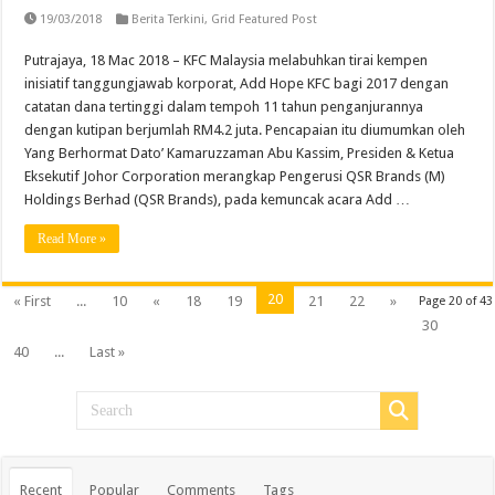
19/03/2018
Berita Terkini
,
Grid Featured Post
Putrajaya, 18 Mac 2018 – KFC Malaysia melabuhkan tirai kempen
inisiatif tanggungjawab korporat, Add Hope KFC bagi 2017 dengan
catatan dana tertinggi dalam tempoh 11 tahun penganjurannya
dengan kutipan berjumlah RM4.2 juta. Pencapaian itu diumumkan oleh
Yang Berhormat Dato’ Kamaruzzaman Abu Kassim, Presiden & Ketua
Eksekutif Johor Corporation merangkap Pengerusi QSR Brands (M)
Holdings Berhad (QSR Brands), pada kemuncak acara Add …
Read More »
20
« First
...
10
«
18
19
21
22
»
Page 20 of 43
30
40
...
Last »
Recent
Popular
Comments
Tags