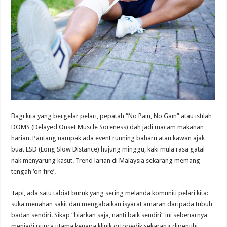
Bagi kita yang bergelar pelari, pepatah “No Pain, No Gain” atau istilah
DOMS (Delayed Onset Muscle Soreness) dah jadi macam makanan
harian. Pantang nampak ada event running baharu atau kawan ajak
buat LSD (Long Slow Distance) hujung minggu, kaki mula rasa gatal
nak menyarung kasut. Trend larian di Malaysia sekarang memang
tengah ‘on fire’.
Tapi, ada satu tabiat buruk yang sering melanda komuniti pelari kita:
suka menahan sakit dan mengabaikan isyarat amaran daripada tubuh
badan sendiri. Sikap “biarkan saja, nanti baik sendiri” ini sebenarnya
menjadi punca utama kenapa klinik ortopedik sekarang dipenuhi