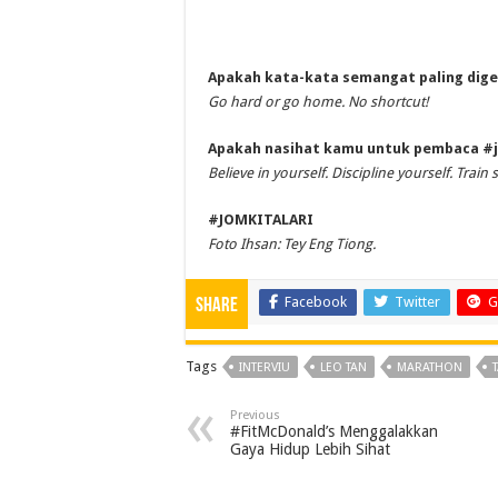
Apakah kata-kata semangat paling dig
Go hard or go home. No shortcut!
Apakah nasihat kamu untuk pembaca #j
Believe in yourself. Discipline yourself. Train
#JOMKITALARI
Foto Ihsan: Tey Eng Tiong.
Facebook
Twitter
G
Share
Tags
INTERVIU
LEO TAN
MARATHON
Previous
#FitMcDonald’s Menggalakkan
Gaya Hidup Lebih Sihat