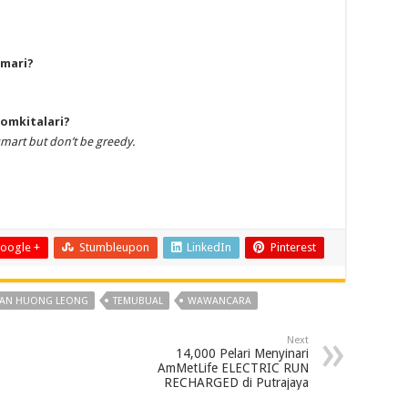
emari?
omkitalari?
 smart but don’t be greedy.
oogle +
Stumbleupon
LinkedIn
Pinterest
TAN HUONG LEONG
TEMUBUAL
WAWANCARA
Next
14,000 Pelari Menyinari
AmMetLife ELECTRIC RUN
RECHARGED di Putrajaya