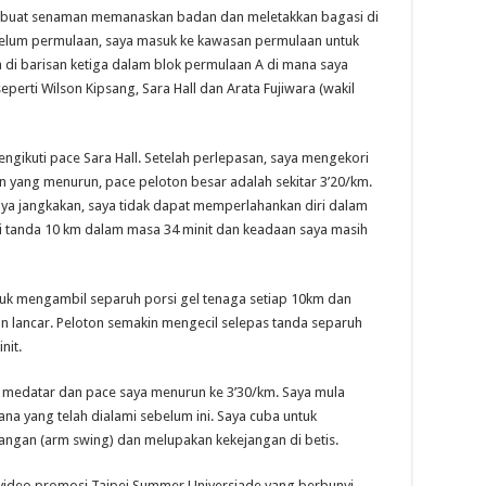
mbuat senaman memanaskan badan dan meletakkan bagasi di
ebelum permulaan, saya masuk ke kawasan permulaan untuk
di barisan ketiga dalam blok permulaan A di mana saya
seperti Wilson Kipsang, Sara Hall dan Arata Fujiwara (wakil
gikuti pace Sara Hall. Setelah perlepasan, saya mengekori
 yang menurun, pace peloton besar adalah sekitar 3’20/km.
ya jangkakan, saya tidak dapat memperlahankan diri dalam
i tanda 10 km dalam masa 34 minit dan keadaan saya masih
uk mengambil separuh porsi gel tenaga setiap 10km dan
n lancar. Peloton semakin mengecil selepas tanda separuh
nit.
 medatar dan pace saya menurun ke 3’30/km. Saya mula
mana yang telah dialami sebelum ini. Saya cuba untuk
ngan (arm swing) dan melupakan kekejangan di betis.
video promosi Taipei Summer Universiade
yang berbunyi,