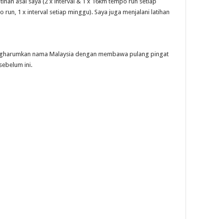
ihan asal saya (2 x interval & 1 x 16km tempo run setiap
run, 1 x interval setiap minggu). Saya juga menjalani latihan
ngharumkan nama Malaysia dengan membawa pulang pingat
ebelum ini.