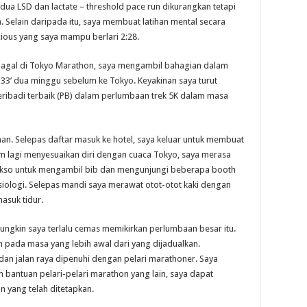
-dua LSD dan lactate－threshold pace run dikurangkan tetapi
 Selain daripada itu, saya membuat latihan mental secara
ious yang saya mampu berlari 2:28.
 gagal di Tokyo Marathon, saya mengambil bahagian dalam
3’ dua minggu sebelum ke Tokyo. Keyakinan saya turut
ribadi terbaik (PB) dalam perlumbaan trek 5K dalam masa
aan. Selepas daftar masuk ke hotel, saya keluar untuk membuat
um lagi menyesuaikan diri dengan cuaca Tokyo, saya merasa
 ke ekso untuk mengambil bib dan mengunjungi beberapa booth
siologi. Selepas mandi saya merawat otot-otot kaki dengan
masuk tidur.
Mungkin saya terlalu cemas memikirkan perlumbaan besar itu.
 pada masa yang lebih awal dari yang dijadualkan.
an jalan raya dipenuhi dengan pelari marathoner. Saya
bantuan pelari-pelari marathon yang lain, saya dapat
n yang telah ditetapkan.