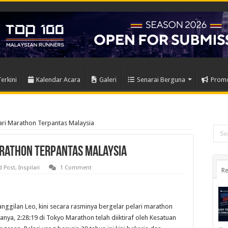
Terkini
Kalendar Acara
Galeri
Senarai Berguna
Prom
lari Marathon Terpantas Malaysia
Marathon Terpantas Malaysia
d Post
,
Inspilari
1 Comment
Re
ggilan Leo, kini secara rasminya bergelar pelari marathon
nya, 2:28:19 di Tokyo Marathon telah diiktiraf oleh Kesatuan