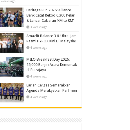
 weeks ago
Heritage Run 2026: Alliance
Bank Catat Rekod 6,300 Pelari
& Lancar Cabaran ‘KM to RM’
3 weeks ago
Amazfit Balance 3 & Ultra: Jam
Rasmi HYROX Kini Di Malaysia!
4 weeks ago
MILO Breakfast Day 2026:
25,000 Banjiri Acara Kemuncak
di Putrajaya
4 weeks ago
Larian Cergas Semarakkan
Agenda Merakyatkan Parlimen
4 weeks ago