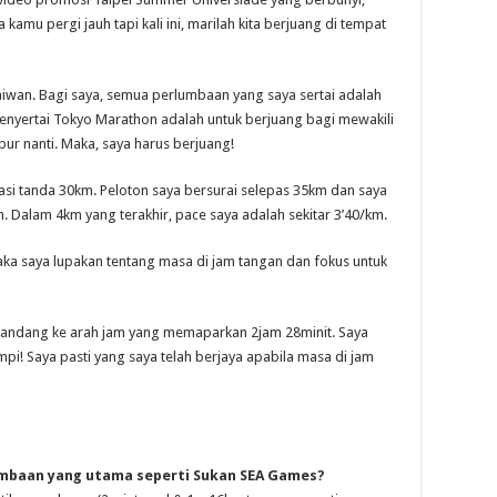
u pergi jauh tapi kali ini, marilah kita berjuang di tempat
Taiwan. Bagi saya, semua perlumbaan yang saya sertai adalah
nyertai Tokyo Marathon adalah untuk berjuang bagi mewakili
ur nanti. Maka, saya harus berjuang!
si tanda 30km. Peloton saya bersurai selepas 35km dan saya
 Dalam 4km yang terakhir, pace saya adalah sekitar 3’40/km.
 maka saya lupakan tentang masa di jam tangan dan fokus untuk
mandang ke arah jam yang memaparkan 2jam 28minit. Saya
pi! Saya pasti yang saya telah berjaya apabila masa di jam
umbaan yang utama seperti Sukan SEA Games?