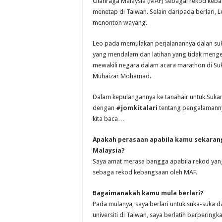
Olahraga Malaysia (MAF) sebagai rekod kebang
menetap di Taiwan. Selain daripada berlari
menonton wayang.
Leo pada memulakan perjalanannya dalan suk
yang mendalam dan latihan yang tidak mengena
mewakili negara dalam acara marathon di Suk
Muhaizar Mohamad.
Dalam kepulangannya ke tanahair untuk Suka
dengan
#jomkitalari
tentang pengalamann
kita baca…
Apakah perasaan apabila kamu sekarang
Malaysia?
Saya amat merasa bangga apabila rekod yang 
sebaga rekod kebangsaan oleh MAF.
Bagaimanakah kamu mula berlari?
Pada mulanya, saya berlari untuk suka-suka da
universiti di Taiwan, saya berlatih berpering