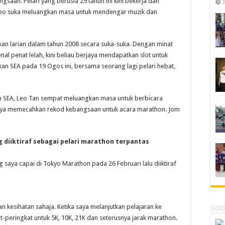
saan. Pelari yang berusia 29 tahun ini kini bekerja dan
3
, Leo suka meluangkan masa untuk mendengar muzik dan
an larian dalam tahun 2008 secara suka-suka. Dengan minat
l penat lelah, kini beliau berjaya mendapatkan slot untuk
an SEA pada 19 Ogos ini, bersama seorang lagi pelari hebat,
n SEA, Leo Tan sempat meluangkan masa untuk berbicara
ya memecahkan rekod kebangsaan untuk acara marathon. Jom
 diiktiraf sebagai pelari marathon terpantas
saya capai di Tokyo Marathon pada 26 Februari lalu diiktiraf
n kesihatan sahaja. Ketika saya melanjutkan pelajaran ke
kat-peringkat untuk 5K, 10K, 21K dan seterusnya jarak marathon.