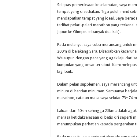
Selepas pemeriksaan keselamatan, saya me
tempat yang disediakan. Tiga puluh minit s
mendapatkan tempat yang ideal. Saya berada 
terlihat pelari-pelari marathon yang terkenal 
Jepun ke Olimpik sebanyak dua kali).
Pada mulanya, saya cuba merancang untuk men
200m di belakang Sara. Disebabkan kecerunan
Walaupun dengan pace yang agak laju dari sa
kumpulan yang besar tersebut. Kami melepas
lagi baik.
Dalam pelan supplemen, saya merancang unt
minum di hentian minuman. Semuanya berjala
marathon, catatan masa saya sekitar 73~74 mi
Laluan dari 20km sehingga 25km adalah agak
merasa ketidakselesaan di betis kiri seperti 
menumpukan perhatian kepada pergerakan ta
Pada masa itu saya teringat akan slogan dari