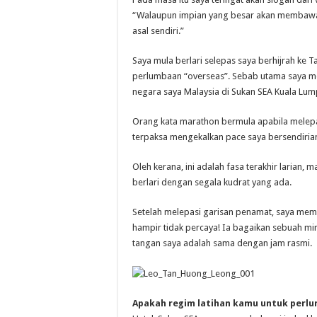
“Walaupun impian yang besar akan membawa kam
asal sendiri.”
Saya mula berlari selepas saya berhijrah ke 
perlumbaan “overseas”. Sebab utama saya me
negara saya Malaysia di Sukan SEA Kuala Lump
Orang kata marathon bermula apabila melepa
terpaksa mengekalkan pace saya bersendirian.
Oleh kerana, ini adalah fasa terakhir larian,
berlari dengan segala kudrat yang ada.
Setelah melepasi garisan penamat, saya me
hampir tidak percaya! Ia bagaikan sebuah mim
tangan saya adalah sama dengan jam rasmi.
Apakah regim latihan kamu untuk perl