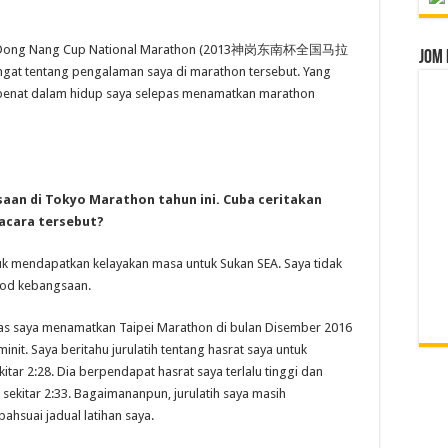
ang Dong Nang Cup National Marathon (2013神岗东南杯全国马拉
Jom 
gat tentang pengalaman saya di marathon tersebut. Yang
u penat dalam hidup saya selepas menamatkan marathon
an di Tokyo Marathon tahun ini. Cuba ceritakan
acara tersebut?
uk mendapatkan kelayakan masa untuk Sukan SEA. Saya tidak
od kebangsaan.
as saya menamatkan Taipei Marathon di bulan Disember 2016
it. Saya beritahu jurulatih tentang hasrat saya untuk
r 2:28. Dia berpendapat hasrat saya terlalu tinggi dan
i sekitar 2:33. Bagaimananpun, jurulatih saya masih
suai jadual latihan saya.