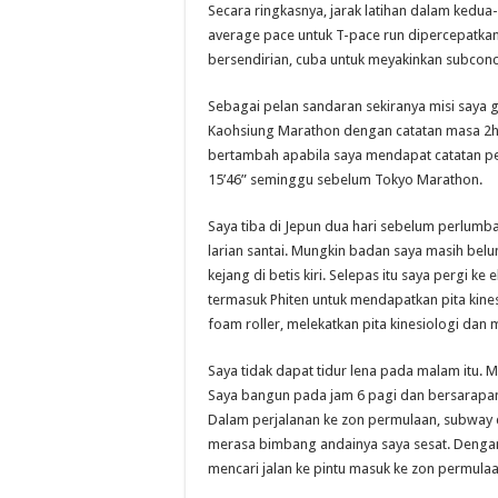
Secara ringkasnya, jarak latihan dalam kedua
average pace untuk T-pace run dipercepatkan.
bersendirian, cuba untuk meyakinkan subconc
Sebagai pelan sandaran sekiranya misi saya
Kaohsiung Marathon dengan catatan masa 2h3
bertambah apabila saya mendapat catatan pe
15’46” seminggu sebelum Tokyo Marathon.
Saya tiba di Jepun dua hari sebelum perlumb
larian santai. Mungkin badan saya masih bel
kejang di betis kiri. Selepas itu saya pergi
termasuk Phiten untuk mendapatkan pita kine
foam roller, melekatkan pita kinesiologi dan 
Saya tidak dapat tidur lena pada malam itu. 
Saya bangun pada jam 6 pagi dan bersarapan
Dalam perjalanan ke zon permulaan, subway d
merasa bimbang andainya saya sesat. Dengan 
mencari jalan ke pintu masuk ke zon permulaa