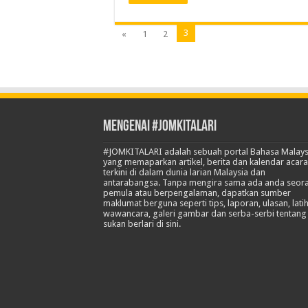
3
«
1
2
Mengenai #JOMKITALARI
#JOMKITALARI adalah sebuah portal Bahasa Malays
yang memaparkan artikel, berita dan kalendar acara
terkini di dalam dunia larian Malaysia dan
antarabangsa. Tanpa mengira sama ada anda seor
pemula atau berpengalaman, dapatkan sumber
maklumat berguna seperti tips, laporan, ulasan, lati
wawancara, galeri gambar dan serba-serbi tentang
sukan berlari di sini.