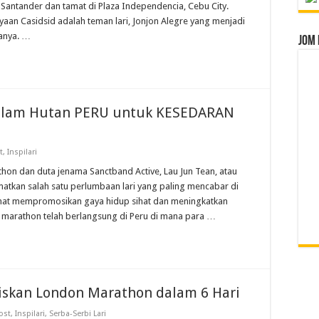
r Santander dan tamat di Plaza Independencia, Cebu City.
an Casidsid adalah teman lari, Jonjon Alegre yang menjadi
anya. …
Jom 
 dalam Hutan PERU untuk KESEDARAN
t
,
Inspilari
athon dan duta jenama Sanctband Active, Lau Jun Tean, atau
amatkan salah satu perlumbaan lari yang paling mencabar di
lamat mempromosikan gaya hidup sihat dan meningkatkan
a marathon telah berlangsung di Peru di mana para …
biskan London Marathon dalam 6 Hari
ost
,
Inspilari
,
Serba-Serbi Lari