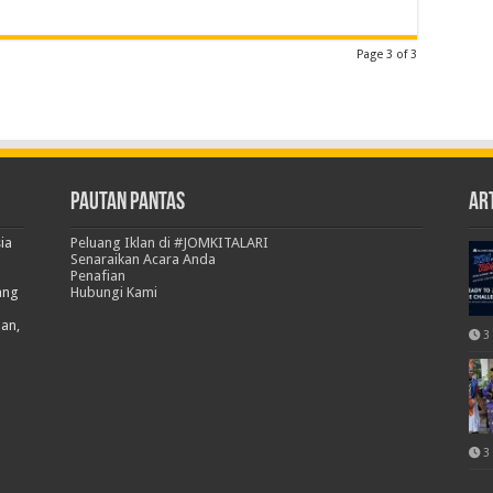
Page 3 of 3
Pautan Pantas
Art
ia
Peluang Iklan di #JOMKITALARI
Senaraikan Acara Anda
Penafian
ang
Hubungi Kami
han,
3
3