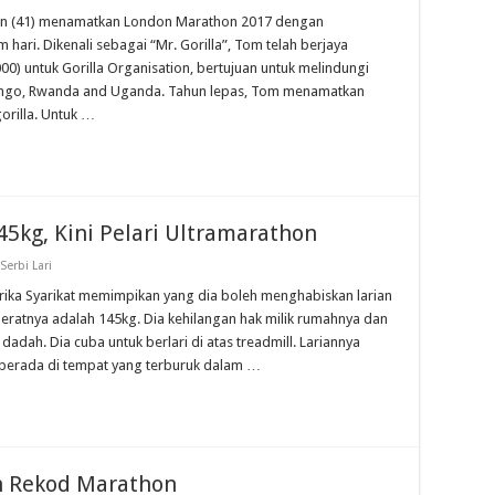
son (41) menamatkan London Marathon 2017 dengan
ari. Dikenali sebagai “Mr. Gorilla”, Tom telah berjaya
) untuk Gorilla Organisation, bertujuan untuk melindungi
i Congo, Rwanda and Uganda. Tahun lepas, Tom menamatkan
rilla. Untuk …
45kg, Kini Pelari Ultramarathon
Serbi Lari
rika Syarikat memimpikan yang dia boleh menghabiskan larian
 beratnya adalah 145kg. Dia kehilangan hak milik rumahnya dan
 dadah. Dia cuba untuk berlari di atas treadmill. Lariannya
a berada di tempat yang terburuk dalam …
h Rekod Marathon