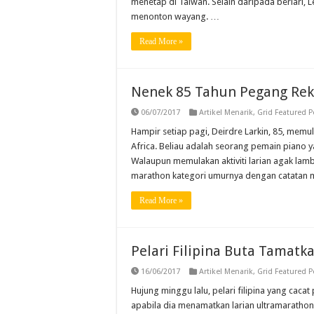
menetap di Taiwan. Selain daripada berlari
menonton wayang. …
Read More »
Nenek 85 Tahun Pegang Rek
06/07/2017
Artikel Menarik
,
Grid Featured P
Hampir setiap pagi, Deirdre Larkin, 85, memu
Africa. Beliau adalah seorang pemain piano ya
Walaupun memulakan aktiviti larian agak lam
marathon kategori umurnya dengan catatan m
Read More »
Pelari Filipina Buta Tamatk
16/06/2017
Artikel Menarik
,
Grid Featured P
Hujung minggu lalu, pelari filipina yang caca
apabila dia menamatkan larian ultramaratho