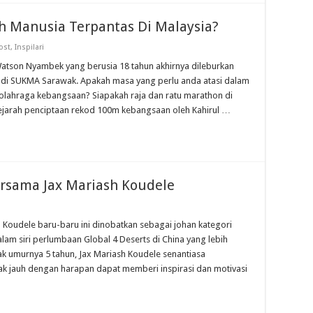
h Manusia Terpantas Di Malaysia?
ost
,
Inspilari
Watson Nyambek yang berusia 18 tahun akhirnya dileburkan
s di SUKMA Sarawak. Apakah masa yang perlu anda atasi dalam
 olahraga kebangsaan? Siapakah raja dan ratu marathon di
sejarah penciptaan rekod 100m kebangsaan oleh Kahirul …
ersama Jax Mariash Koudele
h Koudele baru-baru ini dinobatkan sebagai johan kategori
am siri perlumbaan Global 4 Deserts di China yang lebih
jak umurnya 5 tahun, Jax Mariash Koudele senantiasa
rak jauh dengan harapan dapat memberi inspirasi dan motivasi