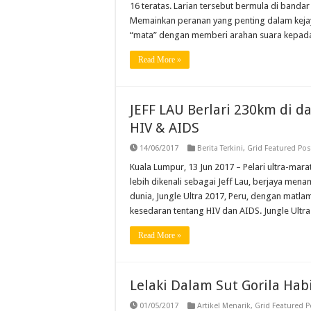
16 teratas. Larian tersebut bermula di banda
Memainkan peranan yang penting dalam kejaya
“mata” dengan memberi arahan suara kepad
Read More »
JEFF LAU Berlari 230km di
HIV & AIDS
14/06/2017
Berita Terkini
,
Grid Featured Pos
Kuala Lumpur, 13 Jun 2017 – Pelari ultra-mar
lebih dikenali sebagai Jeff Lau, berjaya men
dunia, Jungle Ultra 2017, Peru, dengan mat
kesedaran tentang HIV dan AIDS. Jungle Ultr
Read More »
Lelaki Dalam Sut Gorila Ha
01/05/2017
Artikel Menarik
,
Grid Featured P