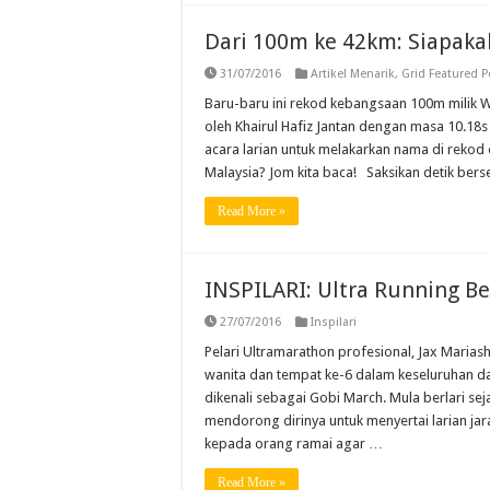
Dari 100m ke 42km: Siapaka
31/07/2016
Artikel Menarik
,
Grid Featured P
Baru-baru ini rekod kebangsaan 100m milik 
oleh Khairul Hafiz Jantan dengan masa 10.18
acara larian untuk melakarkan nama di rekod
Malaysia? Jom kita baca! Saksikan detik ber
Read More »
INSPILARI: Ultra Running B
27/07/2016
Inspilari
Pelari Ultramarathon profesional, Jax Marias
wanita dan tempat ke-6 dalam keseluruhan dal
dikenali sebagai Gobi March. Mula berlari se
mendorong dirinya untuk menyertai larian ja
kepada orang ramai agar …
Read More »