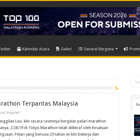
Terkini
Kalendar Acara
Galeri
Senarai Berguna
Prom
Marathon Terpantas Malaysia
Re
ost
,
Inspilari
ggilan Leo, kini secara rasminya bergelar pelari marathon
nya, 2:28:19 di Tokyo Marathon telah diiktiraf oleh Kesatuan
saan. Pelari yang berusia 29 tahun ini kini bekerja dan