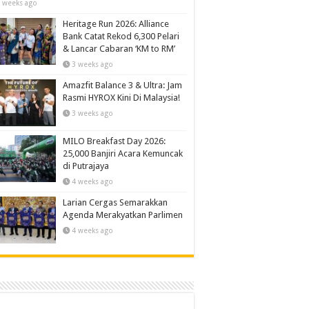
 weeks ago
Heritage Run 2026: Alliance
Bank Catat Rekod 6,300 Pelari
& Lancar Cabaran ‘KM to RM’
3 weeks ago
Amazfit Balance 3 & Ultra: Jam
Rasmi HYROX Kini Di Malaysia!
3 weeks ago
MILO Breakfast Day 2026:
25,000 Banjiri Acara Kemuncak
di Putrajaya
4 weeks ago
Larian Cergas Semarakkan
Agenda Merakyatkan Parlimen
4 weeks ago