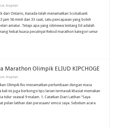
ost
,
Inspilari
ock dari Ontario, Kanada telah menamatkan Scotiabank
 jam 56 minit dan 33 saat, satu pencapaian yang boleh
lari amatur. Tetapi apa yang istimewa tentang Ed adalah
ang hebat kuasa pecutnya! Rekod marathon kategori umur
ara Marathon Olimpik ELIUD KIPCHOGE
ost
,
Inspilari
i sukan Olimpik Rio menamatkan perlumbaan dengan masa
kali ini juga berkongsi tips larian termasuk khasiat memakan
ia tidur seawal 9 malam. 1. Catatkan Diari Latihan “Saya
at pelan latihan dan perasaan/ emosi saya. Sebelum acara