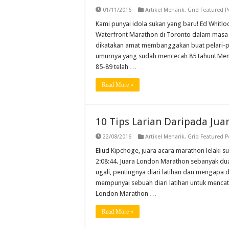
01/11/2016
Artikel Menarik
,
Grid Featured P
Kami punyai idola sukan yang baru! Ed Whitl
Waterfront Marathon di Toronto dalam masa 3
dikatakan amat membanggakan buat pelari-pe
umurnya yang sudah mencecah 85 tahun! Mem
85-89 telah …
Read More »
10 Tips Larian Daripada Ju
22/08/2016
Artikel Menarik
,
Grid Featured P
Eliud Kipchoge, juara acara marathon lelak
2:08:44. Juara London Marathon sebanyak dua 
ugali, pentingnya diari latihan dan mengapa d
mempunyai sebuah diari latihan untuk mencat
London Marathon …
Read More »