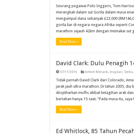
Seorang pegawai Polis Inggeris, Tom Harri
merangkak dalam sut Gorila dalam masa enam h
mengumpul dana sebanyak £23,000 (RM146,000
gorila liar di negara-negara Afrika sepert
marathon sejauh 42km dengan memakai sut go
Read More »
David Clark: Dulu Penagih 1
07/11/2016
Artikel Menarik
,
Inspilari
,
Serba-
Tidak pernah David Clark dari Colorado, Ame
jarak jauh ultra marathon. Di tahun 2005, dia
diisytiharkan muflis akibat ketagihan arak dan
bertahan hanya 15 saat. “Pada masa itu, say
Read More »
Ed Whitlock, 85 Tahun Peca