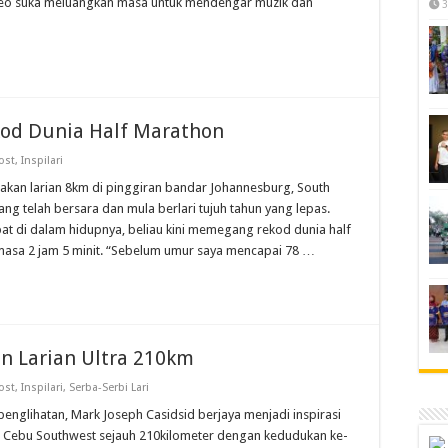
, Leo suka meluangkan masa untuk mendengar muzik dan
3
od Dunia Half Marathon
ost
,
Inspilari
lakan larian 8km di pinggiran bandar Johannesburg, South
ng telah bersara dan mula berlari tujuh tahun yang lepas.
bat di dalam hidupnya, beliau kini memegang rekod dunia half
asa 2 jam 5 minit. “Sebelum umur saya mencapai 78 …
an Larian Ultra 210km
ost
,
Inspilari
,
Serba-Serbi Lari
t penglihatan, Mark Joseph Casidsid berjaya menjadi inspirasi
n Cebu Southwest sejauh 210kilometer dengan kedudukan ke-