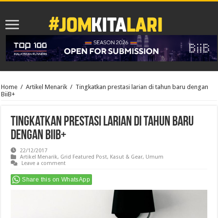
Home
/
Artikel Menarik
/
Tingkatkan prestasi larian di tahun baru dengan
BiiB+
Tingkatkan prestasi larian di tahun baru
dengan BiiB+
22/12/2017
Artikel Menarik
,
Grid Featured Post
,
Kasut & Gear
,
Umum
Leave a comment
Share this on WhatsApp