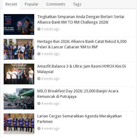
Recent
Popular
Comments
Tags
Tingkatkan Simpanan Anda Dengan Berlari: Sertai
Alliance Bank KM TO RM Challenge 2026!
3 weeks ago
Heritage Run 2026: Alliance Bank Catat Rekod 6,300
Pelari & Lancar Cabaran ‘KM to RM’
3 weeks ago
Amazfit Balance 3 & Ultra: Jam Rasmi HYROX Kini Di
Malaysia!
4 weeks ago
MILO Breakfast Day 2026: 25,000 Banjiri Acara
Kemuncak di Putrajaya
4 weeks ago
Larian Cergas Semarakkan Agenda Merakyatkan
Parlimen
4 weeks ago