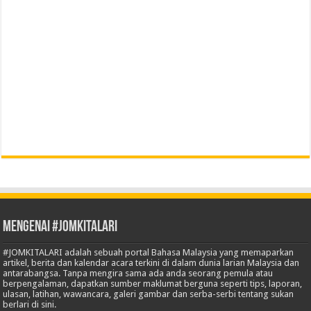
Mengenai #JOMKITALARI
#JOMKITALARI adalah sebuah portal Bahasa Malaysia yang memaparkan
artikel, berita dan kalendar acara terkini di dalam dunia larian Malaysia dan
antarabangsa. Tanpa mengira sama ada anda seorang pemula atau
berpengalaman, dapatkan sumber maklumat berguna seperti tips, laporan,
ulasan, latihan, wawancara, galeri gambar dan serba-serbi tentang sukan
berlari di sini.