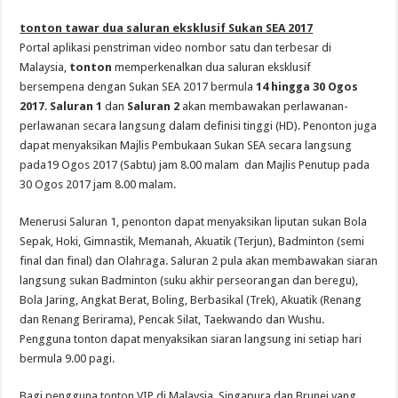
tonton tawar dua saluran eksklusif Sukan SEA 2017
Portal aplikasi penstriman video nombor satu dan terbesar di
Malaysia,
tonton
memperkenalkan dua saluran eksklusif
bersempena dengan Sukan SEA 2017 bermula
14 hingga 30 Ogos
2017
.
Saluran 1
dan
Saluran 2
akan membawakan perlawanan-
perlawanan secara langsung dalam definisi tinggi (HD). Penonton juga
dapat menyaksikan Majlis Pembukaan Sukan SEA secara langsung
pada19 Ogos 2017 (Sabtu) jam 8.00 malam dan Majlis Penutup pada
30 Ogos 2017 jam 8.00 malam.
Menerusi Saluran 1, penonton dapat menyaksikan liputan sukan Bola
Sepak, Hoki, Gimnastik, Memanah, Akuatik (Terjun), Badminton (semi
final dan final) dan Olahraga. Saluran 2 pula akan membawakan siaran
langsung sukan Badminton (suku akhir perseorangan dan beregu),
Bola Jaring, Angkat Berat, Boling, Berbasikal (Trek), Akuatik (Renang
dan Renang Berirama), Pencak Silat, Taekwando dan Wushu.
Pengguna tonton dapat menyaksikan siaran langsung ini setiap hari
bermula 9.00 pagi.
Bagi pengguna tonton VIP di Malaysia, Singapura dan Brunei yang