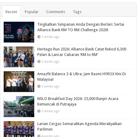
Recent
Popular
Comments
Tags
Tingkatkan Simpanan Anda Dengan Berlari: Sertai
Alliance Bank KM TO RM Challenge 2026!
3 weeks ago
Heritage Run 2026: Alliance Bank Catat Rekod 6,300
Pelari & Lancar Cabaran ‘KM to RM’
3 weeks ago
Amazfit Balance 3 & Ultra: Jam Rasmi HYROX Kini Di
Malaysia!
3 weeks ago
MILO Breakfast Day 2026: 25,000 Banjiri Acara
Kemuncak di Putrajaya
3 weeks ago
Larian Cergas Semarakkan Agenda Merakyatkan
Parlimen
4 weeks ago