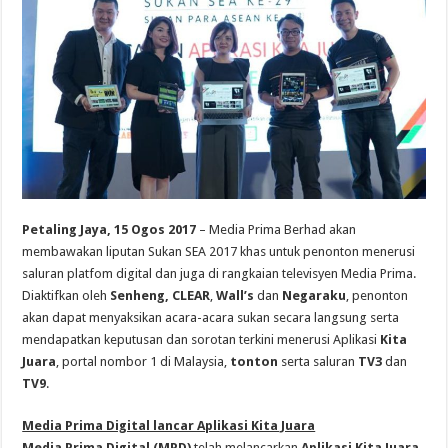
Petaling Jaya, 15 Ogos 2017
– Media Prima Berhad akan
membawakan liputan Sukan SEA 2017 khas untuk penonton menerusi
saluran platfom digital dan juga di rangkaian televisyen Media Prima.
Diaktifkan oleh
Senheng, CLEAR
,
Wall’s
dan
Negaraku
, penonton
akan dapat menyaksikan acara-acara sukan secara langsung serta
mendapatkan keputusan dan sorotan terkini menerusi Aplikasi
Kita
Juara
, portal nombor 1 di Malaysia,
tonton
serta saluran
TV3
dan
TV9
.
Media Prima Digital lancar Aplikasi Kita Juara
Media Prima Digital (MPD)
telah melancarkan
Aplikasi Kita Juara