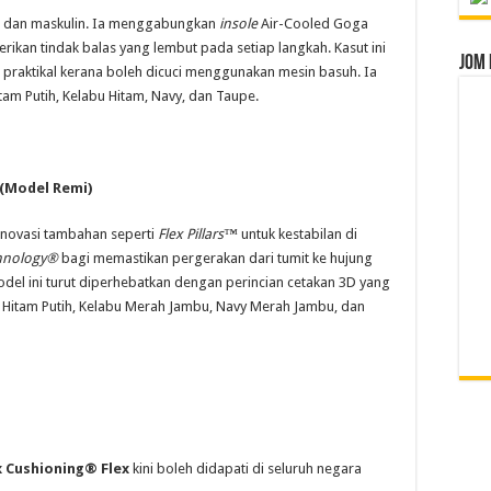
 dan maskulin. Ia menggabungkan
insole
Air-Cooled Goga
kan tindak balas yang lembut pada setiap langkah. Kasut ini
Jom 
 praktikal kerana boleh dicuci menggunakan mesin basuh. Ia
am Putih, Kelabu Hitam, Navy, dan Taupe.
 (Model Remi)
inovasi tambahan seperti
Flex Pillars™
untuk kestabilan di
chnology®
bagi memastikan pergerakan dari tumit ke hujung
odel ini turut diperhebatkan dengan perincian cetakan 3D yang
ah Hitam Putih, Kelabu Merah Jambu, Navy Merah Jambu, dan
 Cushioning® Flex
kini boleh didapati di seluruh negara