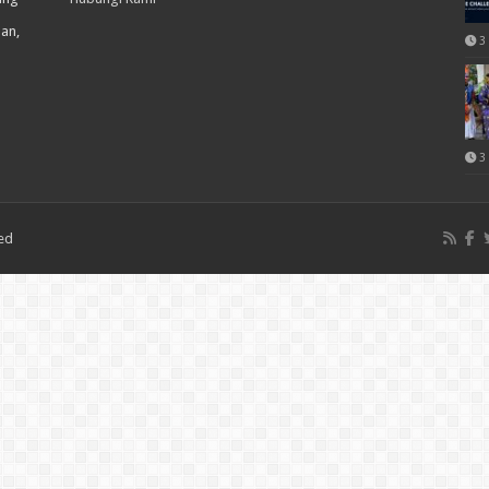
han,
3
3
ved