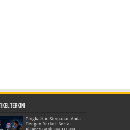
ikel Terkini
Tingkatkan Simpanan Anda
Dengan Berlari: Sertai
Alliance Bank KM TO RM