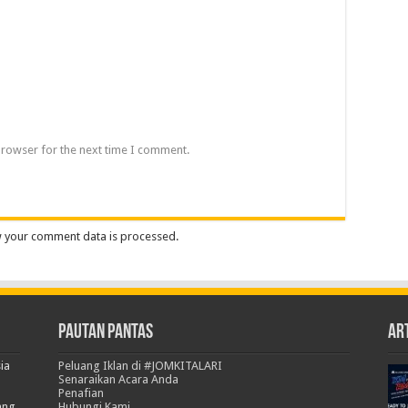
browser for the next time I comment.
 your comment data is processed.
Pautan Pantas
Art
ia
Peluang Iklan di #JOMKITALARI
Senaraikan Acara Anda
Penafian
ang
Hubungi Kami