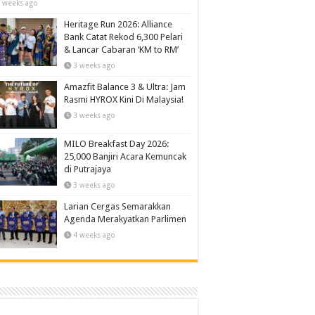
 weeks ago
Heritage Run 2026: Alliance
Bank Catat Rekod 6,300 Pelari
& Lancar Cabaran ‘KM to RM’
3 weeks ago
Amazfit Balance 3 & Ultra: Jam
Rasmi HYROX Kini Di Malaysia!
3 weeks ago
MILO Breakfast Day 2026:
25,000 Banjiri Acara Kemuncak
di Putrajaya
3 weeks ago
Larian Cergas Semarakkan
Agenda Merakyatkan Parlimen
4 weeks ago