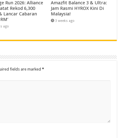
ge Run 2026: Alliance
Amazfit Balance 3 & Ultra:
atat Rekod 6,300
Jam Rasmi HYROX Kini Di
 & Lancar Cabaran
Malaysia!
 RM’
3 weeks ago
ks ago
uired fields are marked
*