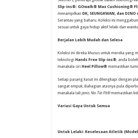
Slip-ins®: GOwalk® Max Cushioning® Fl
menampilkan
DK, SEUNGKWAN, dan DINO 
Serantau yang baharu. Koleksi ini menggabun
sesuai untuk gaya hidup aktif lelaki dan wanita
Berjalan Lebih Mudah dan Selesa
Koleksi ini direka khusus untuk mereka yang
teknologi
Hands Free Slip-ins®
, anda bol
manakala ciri
Heel Pillow®
memastikan tumit 
Setiap pasang kasut ini dilengkapi dengan p
sangat empuk. Bahagian atasnya pula diperb
manakala tali jenis
No Tie Fit®
memastikan kek
Variasi Gaya Untuk Semua
Untuk Lelaki: Keselesaan Atletik (Model