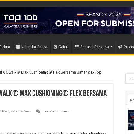
Terkini
Kalendar Acara
Galeri
Senarai Berguna
Prom
ksi GOwalk® Max Cushioning® Flex Bersama Bintang K-Pop
Owalk® Max Cushioning® Flex Bersama
Re
d Post
,
Kasut & Gear
Leave a comment
asut, kini memperkenalkan koleksi terbaharu mereka,
Skechers