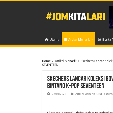
Utama
Artikel Menarik
Berita 
Home
/
Artikel Menarik
/
Skechers Lancar Kole
SEVENTEEN
Skechers Lancar Koleksi G
Bintang K-Pop SEVENTEEN
27/01/2026
Artikel Menarik
,
Grid Feature
Skechers, peneraju global dalam teknologi k