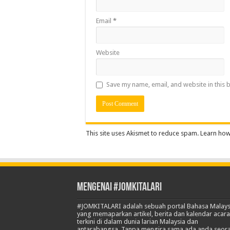
Email
*
Website
Save my name, email, and website in this 
This site uses Akismet to reduce spam.
Learn how
Mengenai #JOMKITALARI
#JOMKITALARI adalah sebuah portal Bahasa Malays
yang memaparkan artikel, berita dan kalendar acara
terkini di dalam dunia larian Malaysia dan
antarabangsa. Tanpa mengira sama ada anda seor