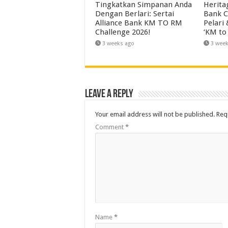
Tingkatkan Simpanan Anda
Herita
Dengan Berlari: Sertai
Bank C
Alliance Bank KM TO RM
Pelari
Challenge 2026!
‘KM to
3 weeks ago
3 wee
Leave a Reply
Your email address will not be published.
Req
Comment
*
Name
*