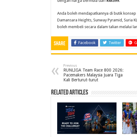
dengan harga bermula dari
RM399
.
Anda boleh mendapatkannya di butik konsep Sk
Damansara Heights, Sunway Pyramid, Suria KLC
boleh membeli secara dalam talian melalui 
Facebook
Twitter
G
Share
Previous
RUNLIGA Team Race 800 2026:
Pacemakers Malaysia Juara Tiga
Kali Berturut-turut
Related Articles