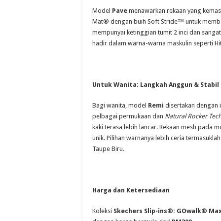
Model
Pave
menawarkan rekaan yang kemas
Mat® dengan buih Soft Stride™ untuk memberi
mempunyai ketinggian tumit 2 inci dan sangat
hadir dalam warna-warna maskulin seperti Hit
Untuk Wanita: Langkah Anggun & Stabil
Bagi wanita, model
Remi
disertakan dengan 
pelbagai permukaan dan
Natural Rocker Te
kaki terasa lebih lancar. Rekaan mesh pada m
unik. Pilihan warnanya lebih ceria termasukl
Taupe Biru.
Harga dan Ketersediaan
Koleksi
Skechers Slip-ins®: GOwalk® Max