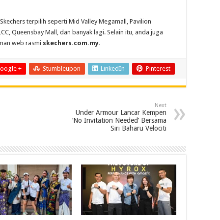
echers terpilih seperti Mid Valley Megamall, Pavilion
C, Queensbay Mall, dan banyak lagi. Selain itu, anda juga
laman web rasmi
skechers.com.my
.
oogle +
Stumbleupon
LinkedIn
Pinterest
Next
Under Armour Lancar Kempen
‘No Invitation Needed’ Bersama
Siri Baharu Velociti