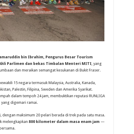
Kamaruddin bin Ibrahim, Pengurus Besar Tourism
 Ahli Parlimen dan bekas Timbalan Menteri MITI
, yang
mbaan dan meraikan semangat kesukanan di Bukit Fraser.
ewakili 15 negara termasuk Malaysia, Australia, Kanada,
akistan, Palestin, Filipina, Sweden dan Amerika Syarikat.
itempah dalam tempoh 24 jam, membuktikan reputasi RUNLIGA
n yang digemari ramai.
, dengan maksimum 20 pelari berada di trek pada satu masa.
ntuk melengkapkan
800 kilometer dalam masa enam jam
—
 bersama.