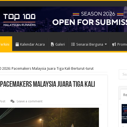
Terkini
Kalendar Acara
Galeri
Senarai Berguna
Prom
026: Pacemakers Malaysia Juara Tiga Kali Berturut-turut
 Pacemakers Malaysia Juara Tiga Kali
Re
Post
Leave a comment