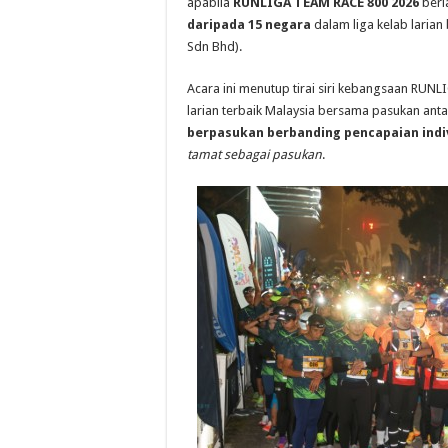
apabila
RUNLIGA TEAM RACE 800 2026
berl
daripada 15 negara
dalam liga kelab larian
Sdn Bhd).
Acara ini menutup tirai siri kebangsaan RU
larian terbaik Malaysia bersama pasukan an
berpasukan berbanding pencapaian indi
tamat sebagai pasukan
.