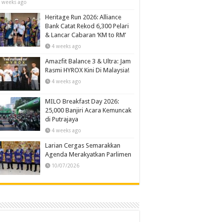
 weeks ago
Heritage Run 2026: Alliance
Bank Catat Rekod 6,300 Pelari
& Lancar Cabaran ‘KM to RM’
4 weeks ago
Amazfit Balance 3 & Ultra: Jam
Rasmi HYROX Kini Di Malaysia!
4 weeks ago
MILO Breakfast Day 2026:
25,000 Banjiri Acara Kemuncak
di Putrajaya
4 weeks ago
Larian Cergas Semarakkan
Agenda Merakyatkan Parlimen
10/07/2026