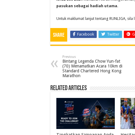
pasukan sebagai hadiah utama
.
Untuk maklumat lanjut tentang RUNLIGA, sila 
Facebook
Twitter
G
Share
Previous
Bintang Legenda Chow Yun-fat
(70) Menamatkan Acara 10km di
Standard Chartered Hong Kong
Marathon
Related Articles
Tingkatkan Simpanan Anda
Herita