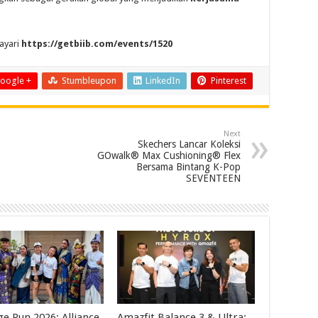
layari
https://getbiib.com/events/1520
oogle +
Stumbleupon
LinkedIn
Pinterest
Next
Skechers Lancar Koleksi
GOwalk® Max Cushioning® Flex
Bersama Bintang K-Pop
SEVENTEEN
ge Run 2026: Alliance
Amazfit Balance 3 & Ultra: