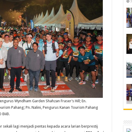
3
, Pengurus Wyndham Garden Shahzan Fraser’s Hill; En.
urism Pahang; Pn. Nalini, Pengurus Kanan Tourism Pahang
 BiiB.
r sekali lagi menjadi pentas kepada acara larian berprestij