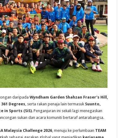
kongan daripada
Wyndham Garden Shahzan Fraser’s Hill,
 361 Degrees
, serta rakan penaja lain termasuk
Suunto,
e in Sports (SiS)
. Penganjuran ini sekali lagi menegaskan
lancongan sukan dan acara komuniti bertaraf antarabangsa.
A Malaysia Challenge 2026
, menuju ke perlumbaan
TEAM
gkah sebagai gerakan global yang menjadikan
kerjasama