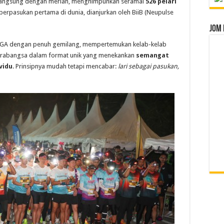
angsung dengan meriah, menghimpunkan seramai
526 pelari
 berpasukan pertama di dunia, dianjurkan oleh BiiB (Neupulse
Jom 
NLIGA dengan penuh gemilang, mempertemukan kelab-kelab
tarabangsa dalam format unik yang menekankan
semangat
vidu
. Prinsipnya mudah tetapi mencabar:
lari sebagai pasukan,