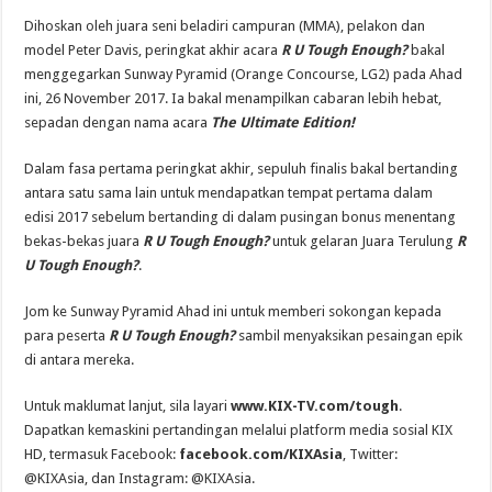
Dihoskan oleh juara seni beladiri campuran (MMA), pelakon dan
model Peter Davis, peringkat akhir acara
R U Tough Enough?
bakal
menggegarkan Sunway Pyramid (Orange Concourse, LG2) pada Ahad
ini, 26 November 2017. Ia bakal menampilkan cabaran lebih hebat,
sepadan dengan nama acara
The Ultimate Edition!
Dalam fasa pertama peringkat akhir, sepuluh finalis bakal bertanding
antara satu sama lain untuk mendapatkan tempat pertama dalam
edisi 2017 sebelum bertanding di dalam pusingan bonus menentang
bekas-bekas juara
R U Tough Enough?
untuk gelaran Juara Terulung
R
U Tough Enough?
.
Jom ke Sunway Pyramid Ahad ini untuk memberi sokongan kepada
para peserta
R U Tough Enough?
sambil menyaksikan pesaingan epik
di antara mereka.
Untuk maklumat lanjut, sila layari
www.KIX-TV.com/tough
.
Dapatkan kemaskini pertandingan melalui platform media sosial KIX
HD, termasuk Facebook:
facebook.com/KIXAsia
, Twitter:
@KIXAsia, dan Instagram: @KIXAsia.