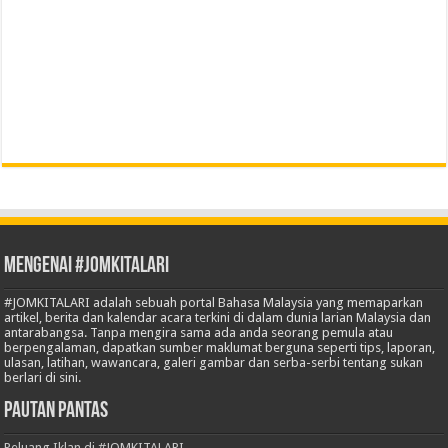
Mengenai #JOMKITALARI
#JOMKITALARI adalah sebuah portal Bahasa Malaysia yang memaparkan
artikel, berita dan kalendar acara terkini di dalam dunia larian Malaysia dan
antarabangsa. Tanpa mengira sama ada anda seorang pemula atau
berpengalaman, dapatkan sumber maklumat berguna seperti tips, laporan,
ulasan, latihan, wawancara, galeri gambar dan serba-serbi tentang sukan
berlari di sini.
Pautan Pantas
Peluang Iklan di #JOMKITALARI