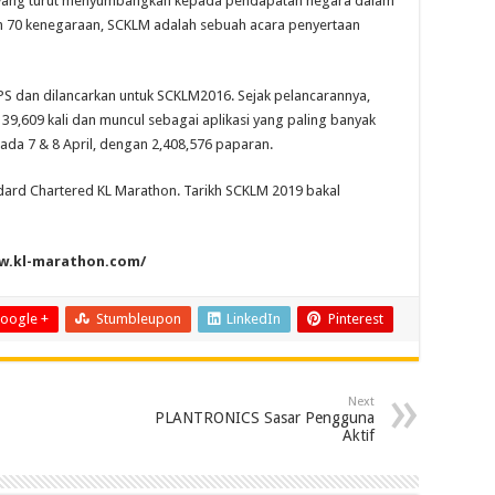
a yang turut menyumbangkan kepada pendapatan negara dalam
h 70 kenegaraan, SCKLM adalah sebuah acara penyertaan
PS dan dilancarkan untuk SCKLM2016. Sejak pelancarannya,
 39,609 kali dan muncul sebagai aplikasi yang paling banyak
ada 7 & 8 April, dengan 2,408,576 paparan.
ard Chartered KL Marathon. Tarikh SCKLM 2019 bakal
ww.kl-marathon.com/
oogle +
Stumbleupon
LinkedIn
Pinterest
Next
PLANTRONICS Sasar Pengguna
Aktif