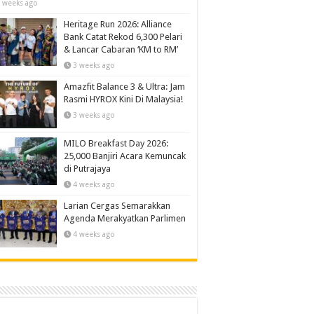
 weeks ago
Heritage Run 2026: Alliance
Bank Catat Rekod 6,300 Pelari
& Lancar Cabaran ‘KM to RM’
3 weeks ago
Amazfit Balance 3 & Ultra: Jam
Rasmi HYROX Kini Di Malaysia!
3 weeks ago
MILO Breakfast Day 2026:
25,000 Banjiri Acara Kemuncak
di Putrajaya
4 weeks ago
Larian Cergas Semarakkan
Agenda Merakyatkan Parlimen
4 weeks ago