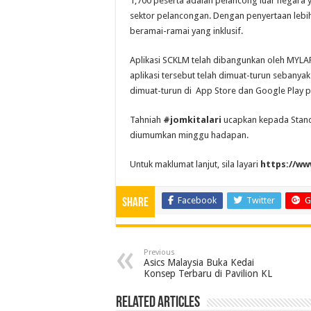
1,700 peserta adalah pelancong luar negar
sektor pelancongan. Dengan penyertaan lebi
beramai-ramai yang inklusif.
Aplikasi SCKLM telah dibangunkan oleh MYLA
aplikasi tersebut telah dimuat-turun sebanyak
dimuat-turun di App Store dan Google Play p
Tahniah
#jomkitalari
ucapkan kepada Stand
diumumkan minggu hadapan.
Untuk maklumat lanjut, sila layari
https://w
Facebook
Twitter
G
Share
Previous
Asics Malaysia Buka Kedai
Konsep Terbaru di Pavilion KL
Related Articles