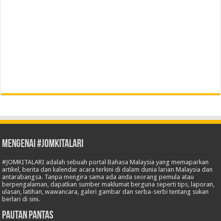
Mengenai #JOMKITALARI
#JOMKITALARI adalah sebuah portal Bahasa Malaysia yang memaparkan
artikel, berita dan kalendar acara terkini di dalam dunia larian Malaysia dan
antarabangsa. Tanpa mengira sama ada anda seorang pemula atau
berpengalaman, dapatkan sumber maklumat berguna seperti tips, laporan,
ulasan, latihan, wawancara, galeri gambar dan serba-serbi tentang sukan
berlari di sini.
Pautan Pantas