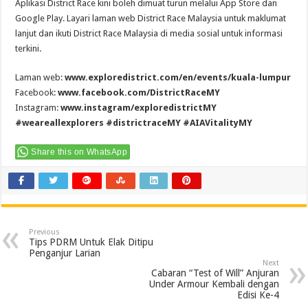
Aplikasi District Race kini boleh dimuat turun melalui App Store dan
Google Play. Layari laman web District Race Malaysia untuk maklumat
lanjut dan ikuti District Race Malaysia di media sosial untuk informasi
terkini.
Laman web:
www.exploredistrict.com/en/events/kuala-lumpur
Facebook:
www.facebook.com/DistrictRaceMY
Instagram:
www.instagram/exploredistrictMY
#weareallexplorers #districtraceMY #AIAVitalityMY
Share this on WhatsApp
Previous
Tips PDRM Untuk Elak Ditipu
Penganjur Larian
Next
Cabaran “Test of Will” Anjuran
Under Armour Kembali dengan
Edisi Ke-4