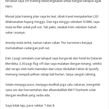
tersebut saya off training keberangkalian untuk bangun tahajud agak
nipis.
Masuk Julai training plan saya ke laut, sibuk travel menyukarkan LSD
dilaksanakan hujung minggu. Dan tiga minggu sebelum SCMKL saya
mula terfikir untuk pull out. Tak yakin, setakat 6 km sebelum Subuh
sukar rasanya.
Anxiety mula terbit, namun rakan-rakan The Suronners berjaya
mematahkan cadangan pull out.
Dan 2 pagi semalam usai tahajud saya bergerak dari hotel ke Dataran
Merdeka. 3.30 pagi flag off dan saya mulakan dengan tenang, seleksi
zikir terapi oleh Hafiz Hamidun dan Ustaz Abdullah Fahmi di Spotify
memang menjadi pilihan setiap kali berlari. Ianya sangat calming.
Selain menjaga pace, menjaga wudhuk juga satu cabaran, mengelak
sana sini dari bersentuhan dan alhamdulillah KM17 berhenti solat
dengan wudhuk yang sedia ada.
Saya tidak laju, pace sekitar 7 dan 8.