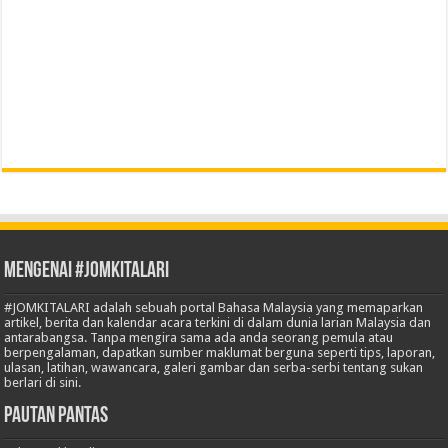
Mengenai #JOMKITALARI
#JOMKITALARI adalah sebuah portal Bahasa Malaysia yang memaparkan
artikel, berita dan kalendar acara terkini di dalam dunia larian Malaysia dan
antarabangsa. Tanpa mengira sama ada anda seorang pemula atau
berpengalaman, dapatkan sumber maklumat berguna seperti tips, laporan,
ulasan, latihan, wawancara, galeri gambar dan serba-serbi tentang sukan
berlari di sini.
Pautan Pantas