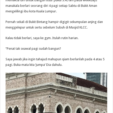
memaksa diri untuk bangun tidur pukul 3.45 am pada weekdays
manakala berlari seorang diri 4 pagi setiap Sabtu di Bukit Aman
mengelilingi ibu kota Kuala Lumpur.
Pernah sekali di Bukit Bintang hampir digigit sekumpulan anjing dan
menggelepur untuk sertu sebelum Subuh di Masjid KLCC.
Kalau tidak berlari, saya ke gym. Itulah rutin harian.
“Penat tak seawal pagi sudah bangun?
Saya jawab jika ingin tahajud mahupun qiam berlarilah pada 4 atau 5
pagi. Buka mata kita ‘jumpa’ Dia dahulu.