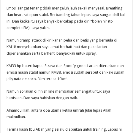
Emosi sangat tenang tidak mengeluh jauh sekali menyesal. Breathing
dan heart rate pun stabil. Berbanding tahun lepas saya sangat chill kali
ini. Dan ketika itu saya banyak bercakap pada diri “boleh ni” (to
complete FM), saya yakin!
Namun cramp attack di kiri kanan peha dan betis yang bermula di
KM18 menyebabkan saya amat berhati-hati dan pace larian
diperlahankan serta berhenti banyak kali untuk spray.
KM33 hp bateri kaput, Strava dan Spotify gone. Larian diteruskan dan
emosi masih stabil namun KM38, emosi sudah serabut dan kaki sudah
jelly nata de coco. 3km terasa 10km!
Namun sorakan di finish line membakar semangat untuk saya
habiskan. Dan saya habiskan dengan baik.
Alhamdulillah, antara doa utama ketika umrah Julai lepas Allah
makbulkan.
Terima kasih Ibu Abah yang selalu diabaikan untuk training. Lepas ni