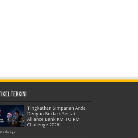
ikel Terkini
Tingkatkan Simpanan Anda
Dengan Berlari: Sertai
Alliance Bank KM TO RM
Challenge 2026!
 weeks ago