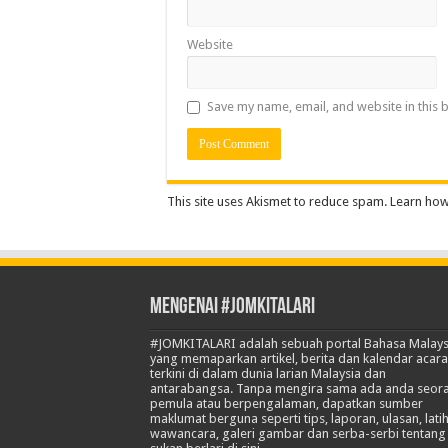
Website
Save my name, email, and website in this 
This site uses Akismet to reduce spam.
Learn how
Mengenai #JOMKITALARI
#JOMKITALARI adalah sebuah portal Bahasa Malays
yang memaparkan artikel, berita dan kalendar acara
terkini di dalam dunia larian Malaysia dan
antarabangsa. Tanpa mengira sama ada anda seor
pemula atau berpengalaman, dapatkan sumber
maklumat berguna seperti tips, laporan, ulasan, lati
wawancara, galeri gambar dan serba-serbi tentang