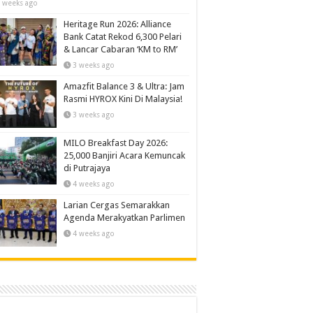
 weeks ago
Heritage Run 2026: Alliance
Bank Catat Rekod 6,300 Pelari
& Lancar Cabaran ‘KM to RM’
3 weeks ago
Amazfit Balance 3 & Ultra: Jam
Rasmi HYROX Kini Di Malaysia!
3 weeks ago
MILO Breakfast Day 2026:
25,000 Banjiri Acara Kemuncak
di Putrajaya
4 weeks ago
Larian Cergas Semarakkan
Agenda Merakyatkan Parlimen
4 weeks ago