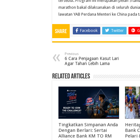
tersebut. Program ini merupakan pelan 5 tahu
marathon bakal dilaksanakan di seluruh dunia.
lawatan YAB Perdana Menteri ke China pada ta
Facebook
Twitter
G
Share
Previous
6 Cara Penjagaan Kasut Lari
Agar Tahan Lebih Lama
Related Articles
Tingkatkan Simpanan Anda
Herita
Dengan Berlari: Sertai
Bank C
Alliance Bank KM TO RM
Pelari