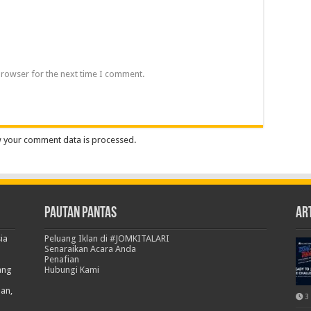
browser for the next time I comment.
 your comment data is processed.
Pautan Pantas
Art
ia
Peluang Iklan di #JOMKITALARI
Senaraikan Acara Anda
Penafian
ang
Hubungi Kami
han,
3