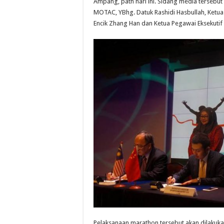
Ampang, path hari ini. Sidang media tersebut
MOTAC, YBhg. Datuk Rashidi Hasbullah, Ketua
Encik Zhang Han dan Ketua Pegawai Eksekutif C
Pelaksanaan marathon tersebut akan dilakuka