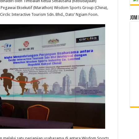
 dihadiri oleh Timbalan Ketua Setiausaha (Kebudayaan)
 Pegawai Eksekutif (Marathon) Wisdom Sports Group (China),
irclic Interactive Tourism Sdn. Bhd., Dato’ Ngiam Foon.
Jom 
n melalui satu perjanjian usahasama di antara Wisdom Sports