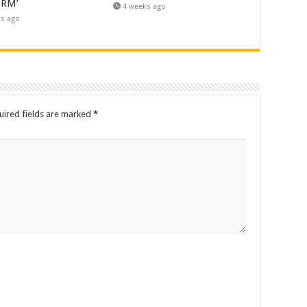
 RM’
4 weeks ago
ks ago
uired fields are marked
*