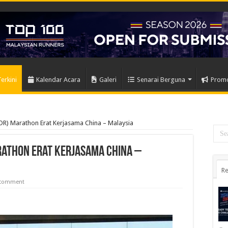
Terkini
Kalendar Acara
Galeri
Senarai Berguna
Prom
R) Marathon Erat Kerjasama China – Malaysia
rathon Erat Kerjasama China –
Re
 comment