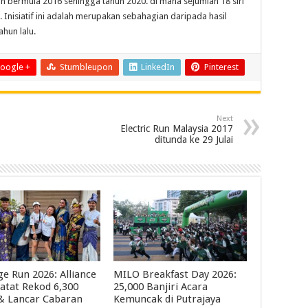
n bermula 2016 sehingga tahun 2020. di mana sejumlah 18 siri
 Inisiatif ini adalah merupakan sebahagian daripada hasil
hun lalu.
oogle +
Stumbleupon
LinkedIn
Pinterest
Next
Electric Run Malaysia 2017
ditunda ke 29 Julai
ge Run 2026: Alliance
MILO Breakfast Day 2026:
atat Rekod 6,300
25,000 Banjiri Acara
 & Lancar Cabaran
Kemuncak di Putrajaya