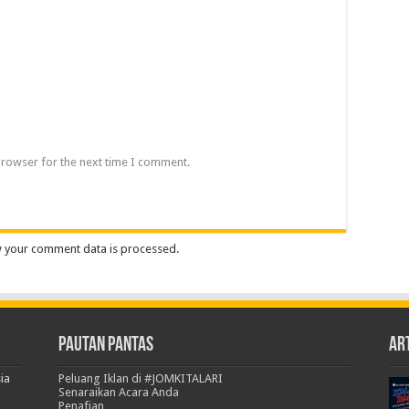
browser for the next time I comment.
 your comment data is processed.
Pautan Pantas
Art
ia
Peluang Iklan di #JOMKITALARI
Senaraikan Acara Anda
Penafian