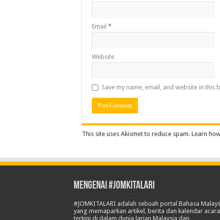
Email
*
Website
Save my name, email, and website in this 
This site uses Akismet to reduce spam.
Learn how
Mengenai #JOMKITALARI
#JOMKITALARI adalah sebuah portal Bahasa Malays
yang memaparkan artikel, berita dan kalendar acara
terkini di dalam dunia larian Malaysia dan