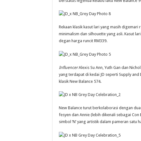
berstatus legenda kelabu iaitu New Balance 99
Rekaan klasik kasut lari yang masih digemari
minimalism dan silhouette yang asli. Kasut la
degan harga runcit RM339.
Influencer
Alexis Su Ann, Yuth Gan dan Nich
yang terdapat di kedai JD seperti Supply an
klasik New Balance 574.
New Balance turut berkolaborasi dengan dua 
fesyen dan Annie (lebih dikenali sebagai Con 
simbol ‘N’ yang artistik dalam pameran satu ha