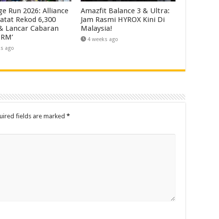
ge Run 2026: Alliance
Amazfit Balance 3 & Ultra:
atat Rekod 6,300
Jam Rasmi HYROX Kini Di
 & Lancar Cabaran
Malaysia!
 RM’
4 weeks ago
ks ago
uired fields are marked
*