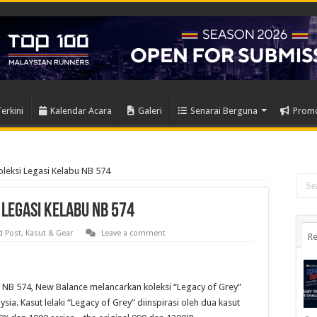
Terkini
Kalendar Acara
Galeri
Senarai Berguna
Prom
leksi Legasi Kelabu NB 574
Legasi Kelabu NB 574
d Post
,
Kasut & Gear
Leave a comment
Re
k NB 574, New Balance melancarkan koleksi “Legacy of Grey”
ysia. Kasut lelaki “Legacy of Grey” diinspirasi oleh dua kasut