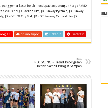
018, penggemar kasut boleh mendapatkan potongan harga RM50
eksklusif di JD Pavilion Elite, JD Sunway Pyramid, JD Sunway
Jom 
ity, JD KOT IOI City Mall, JD KOT Sunway Carnival dan JD
oogle +
Stumbleupon
LinkedIn
Pinterest
Next
PLOGGING – Trend Kecergasan
Berlari Sambil Pungut Sampah