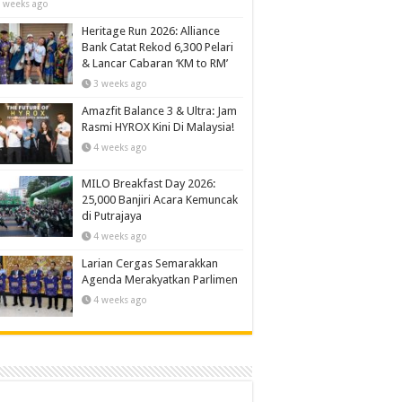
 weeks ago
Heritage Run 2026: Alliance
Bank Catat Rekod 6,300 Pelari
& Lancar Cabaran ‘KM to RM’
3 weeks ago
Amazfit Balance 3 & Ultra: Jam
Rasmi HYROX Kini Di Malaysia!
4 weeks ago
MILO Breakfast Day 2026:
25,000 Banjiri Acara Kemuncak
di Putrajaya
4 weeks ago
Larian Cergas Semarakkan
Agenda Merakyatkan Parlimen
4 weeks ago