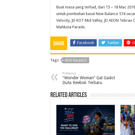
Buat masa yang terhad, dari 15 – 18 Mac 2
untuk pembelian kasut New Balance 574 secara 
Velocity, JD KOT Mid Valley, JD AEON Tebrau C
Mahkota Parade.
Facebook
Twitter
G
Share
Tags
NEW BALANCE
Previous
“Wonder Woman” Gal Gadot
Duta Reebok Terbaru
Related Articles