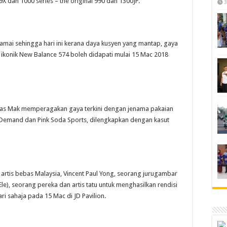
X dan 1000 series – the original 990 dan 1300JP.
3
 ramai sehingga hari ini kerana daya kusyen yang mantap, gaya
ri ikonik New Balance 574 boleh didapati mulai 15 Mac 2018
olas Mak memperagakan gaya terkini dengan jenama pakaian
d Demand dan Pink Soda Sports, dilengkapkan dengan kasut
artis bebas Malaysia, Vincent Paul Yong, seorang jurugambar
Ele), seorang pereka dan artis tatu untuk menghasilkan rendisi
ri sahaja pada 15 Mac di JD Pavilion.