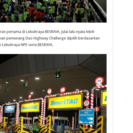
an pertama di Lebuhraya BESRAYA, Julai lalu nyata lebih
kan pemenang Duo Highway Challenge dipilih berdasarkan
 Lebuhraya NPE serta BESRAYA.