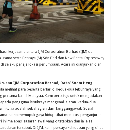
hasil kerjasama antara IJM Corporation Berhad (IJM) dan
aja utama serta Besraya (M) Sdn Bhd dan New Pantai Expressway
d) selaku penaja lokasi perlumbaan. Acara ini dianjurkan oleh
Urusan IJM Corporation Berhad, Dato’ Soam Heng
a melihat para peserta berlari di kedua-dua lebuhraya yang
g pertama kali di Malaysia. Kami bersetuju untuk mengadakan
n kepada pengguna lebuhraya mengenai jajaran kedua-dua
lain itu, ia adalah sebahagian dari Tanggungjawab Sosial
sama-sama memupuk gaya hidup sihat menerusi penganjuran
 ini melepasi sasaran awal yang ditetapkan dan ia jelas
sedaran tersebut. Di IJM, kami percaya kehidupan yang sihat