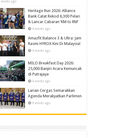
 weeks ago
Heritage Run 2026: Alliance
Bank Catat Rekod 6,300 Pelari
& Lancar Cabaran ‘KM to RM’
4 weeks ago
Amazfit Balance 3 & Ultra: Jam
Rasmi HYROX Kini Di Malaysia!
4 weeks ago
MILO Breakfast Day 2026:
25,000 Banjiri Acara Kemuncak
di Putrajaya
4 weeks ago
Larian Cergas Semarakkan
Agenda Merakyatkan Parlimen
4 weeks ago