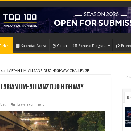
Terkini
Kalendar Acara
Galeri
Senarai Berguna
Prom
iahkan LARIAN IJM-ALLIANZ DUO HIGHWAY CHALLENGE
 LARIAN IJM-ALLIANZ DUO HIGHWAY
Re
Post
Leave a comment