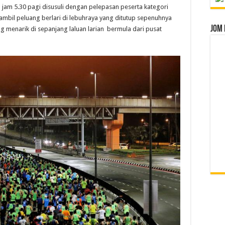
jam 5.30 pagi disusuli dengan pelepasan peserta kategori
mbil peluang berlari di lebuhraya yang ditutup sepenuhnya
Jom 
enarik di sepanjang laluan larian bermula dari pusat