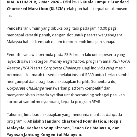
KUALA LUMPUR, 2 Mac 2026
– Edisi ke-18
Kuala Lumpur Standard
Chartered Marathon (KLSCM)
telah pun habis terjual untuk musim
ini.
Pendaftaran umum yang dibuka pagi tadi pada jam 10.00 pagi
mencapai kapasiti penuh, dengan slot untuk peserta warganegara
Malaysia habis ditempah dalam tempoh lebih lima jam sahaja.
Pendaftaran awal bermula pada 23 Februari lalu untuk peserta yang
layak di bawah kategori
Priority Registration
, program amal
Run For A
Reason (RFAR)
serta
Corporate Challenge
. Bagi individu yang masih
berminat, slot masih tersedia melalui inisiatif RFAR untuk berlari sambil
mengumpul dana bagi badan kebajikan terpilih. Sementara itu,
Corporate Challenge
menawarkan platform kompetitif dan
menyeronokkan kepada syarikat untuk bertanding sebagai pasukan
korporat sambil menyumbang kepada program RFAR.
Tahun ini, lima badan kebajikan yang menerima manfaat daripada
program RFAR ialah
Standard Chartered Foundation, Hospis
Malaysia, Kechara Soup Kitchen, Teach For Malaysia, dan
Yayasan Jantung Kongenital Malaysia
.