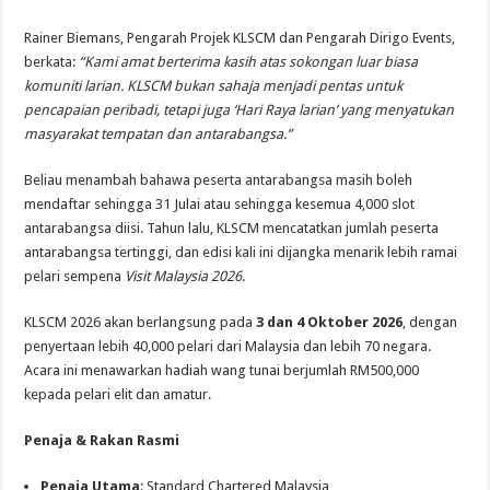
Rainer Biemans, Pengarah Projek KLSCM dan Pengarah Dirigo Events,
berkata:
“Kami amat berterima kasih atas sokongan luar biasa
komuniti larian. KLSCM bukan sahaja menjadi pentas untuk
pencapaian peribadi, tetapi juga ‘Hari Raya larian’ yang menyatukan
masyarakat tempatan dan antarabangsa.”
Beliau menambah bahawa peserta antarabangsa masih boleh
mendaftar sehingga 31 Julai atau sehingga kesemua 4,000 slot
antarabangsa diisi. Tahun lalu, KLSCM mencatatkan jumlah peserta
antarabangsa tertinggi, dan edisi kali ini dijangka menarik lebih ramai
pelari sempena
Visit Malaysia 2026
.
KLSCM 2026 akan berlangsung pada
3 dan 4 Oktober 2026
, dengan
penyertaan lebih 40,000 pelari dari Malaysia dan lebih 70 negara.
Acara ini menawarkan hadiah wang tunai berjumlah RM500,000
kepada pelari elit dan amatur.
Penaja & Rakan Rasmi
Penaja Utama
: Standard Chartered Malaysia