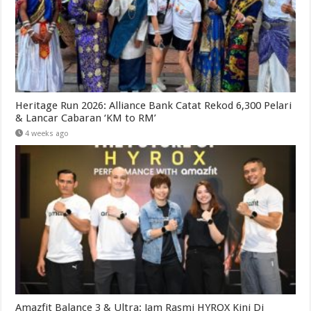
Heritage Run 2026: Alliance Bank Catat Rekod 6,300 Pelari
& Lancar Cabaran ‘KM to RM’
4 weeks ago
Amazfit Balance 3 & Ultra: Jam Rasmi HYROX Kini Di