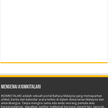
Mengenai #JOMKITALARI
#JOMKITALARI adalah sebuah portal Bahasa Malaysia yang memaparkan
artikel, berita dan kalendar acara terkini di dalam dunia larian Malaysia dan
antarabangsa. Tanpa mengira sama ada anda seorang pemula atau
berpengalaman, dapatkan sumber maklumat berguna seperti tips, laporan,