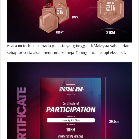
Acara ini terbuka kepada peserta yang tinggal di Malaysia sahaja dan
setiap peserta akan menerima kemeja-T, pingat dan e-sijil eksklusif.