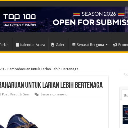
Terkini
Kalendar Acara
Galeri
Senarai Berguna
Prom
 – Pembaharuan untuk Larian Lebih Bertenaga
baharuan untuk Larian Lebih Bertenaga
d Post
,
Kasut & Gear
Leave a comment
Re