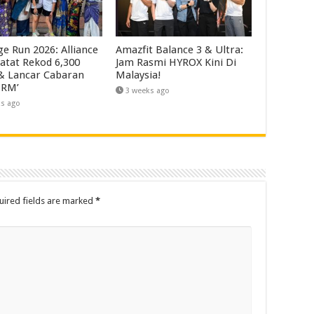
ge Run 2026: Alliance
Amazfit Balance 3 & Ultra:
atat Rekod 6,300
Jam Rasmi HYROX Kini Di
 & Lancar Cabaran
Malaysia!
 RM’
3 weeks ago
ks ago
uired fields are marked
*