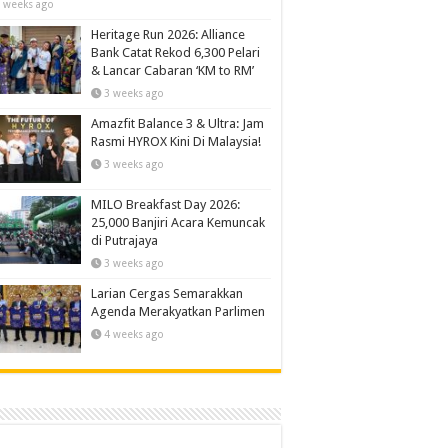
 weeks ago
Heritage Run 2026: Alliance
Bank Catat Rekod 6,300 Pelari
& Lancar Cabaran ‘KM to RM’
3 weeks ago
Amazfit Balance 3 & Ultra: Jam
Rasmi HYROX Kini Di Malaysia!
3 weeks ago
MILO Breakfast Day 2026:
25,000 Banjiri Acara Kemuncak
di Putrajaya
3 weeks ago
Larian Cergas Semarakkan
Agenda Merakyatkan Parlimen
4 weeks ago