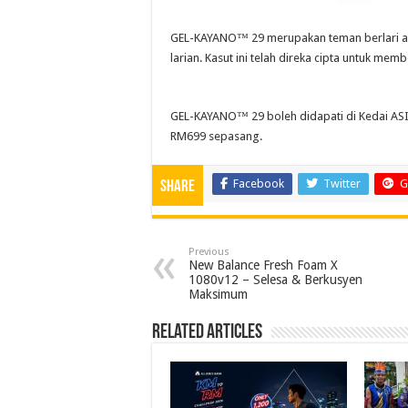
GEL-KAYANO™ 29 merupakan teman berlari anda
larian. Kasut ini telah direka cipta untuk m
GEL-KAYANO™ 29 boleh didapati di Kedai AS
RM699 sepasang.
Facebook
Twitter
G
Share
Previous
New Balance Fresh Foam X
1080v12 – Selesa & Berkusyen
Maksimum
Related Articles