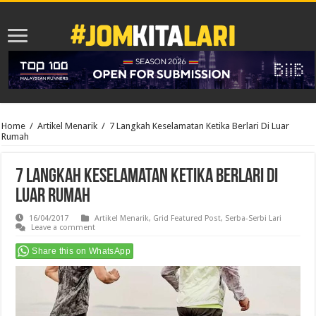
Home
/
Artikel Menarik
/
7 Langkah Keselamatan Ketika Berlari Di Luar
Rumah
7 Langkah Keselamatan Ketika Berlari Di
Luar Rumah
16/04/2017
Artikel Menarik
,
Grid Featured Post
,
Serba-Serbi Lari
Leave a comment
Share this on WhatsApp