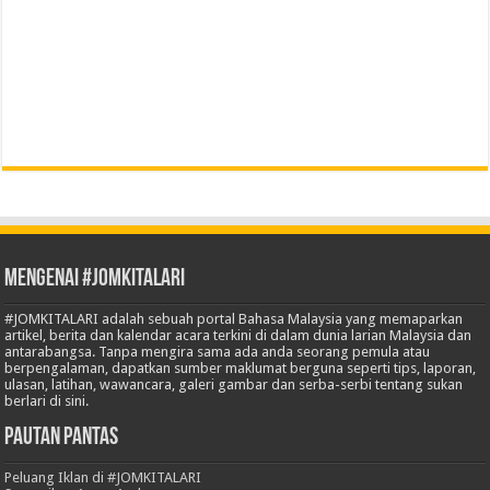
Mengenai #JOMKITALARI
#JOMKITALARI adalah sebuah portal Bahasa Malaysia yang memaparkan
artikel, berita dan kalendar acara terkini di dalam dunia larian Malaysia dan
antarabangsa. Tanpa mengira sama ada anda seorang pemula atau
berpengalaman, dapatkan sumber maklumat berguna seperti tips, laporan,
ulasan, latihan, wawancara, galeri gambar dan serba-serbi tentang sukan
berlari di sini.
Pautan Pantas
Peluang Iklan di #JOMKITALARI