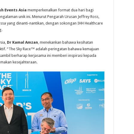
sh Events Asia
memperkenalkan format dua hari bagi
galaman unik ini. Menurut Pengarah Urusan Jeffrey Ross,
ssa yang dinanti-nantikan, dengan sokongan IHH Healthcare
g.
sia,
Dr Kamal Amzan
, menekankan bahawa kesihatan
 aktif. “The Sky Race™ adalah peringatan bahawa kemajuan
 sambil berharap kerjasama ini memberi inspirasi kepada
amakan kesejahteraan.