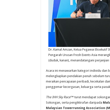
Dr. Kamal Amzan, Ketua Pegawai Eksekutif IH
Pengarah Urusan Fresh Events Asia meran
(duduk, kanan), menandatangani perjanjian
Acara ini menawarkan kategori individu dan 
melengkapkan pendakian penuh sebelum turun
meraikan pencapaian peribadi, kecekalan dan 
penggemar kecergasan, keluarga serta pasuk
The IHH Sky Race™
turut mendapat sokonga
Sokongan, serta pengiktirafan daripada
Mala
Malaysian Towerrunning Association (M