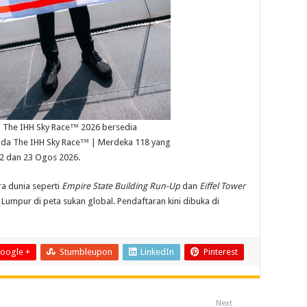
i The IHH Sky Race™ 2026 bersedia
a The IHH Sky Race™ | Merdeka 118 yang
2 dan 23 Ogos 2026.
ra dunia seperti
Empire State Building Run-Up
dan
Eiffel Tower
umpur di peta sukan global. Pendaftaran kini dibuka di
oogle +
Stumbleupon
LinkedIn
Pinterest
Next