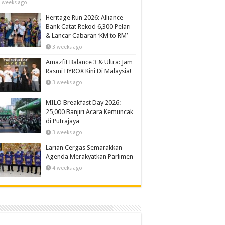
 weeks ago
Heritage Run 2026: Alliance
Bank Catat Rekod 6,300 Pelari
& Lancar Cabaran ‘KM to RM’
3 weeks ago
Amazfit Balance 3 & Ultra: Jam
Rasmi HYROX Kini Di Malaysia!
3 weeks ago
MILO Breakfast Day 2026:
25,000 Banjiri Acara Kemuncak
di Putrajaya
3 weeks ago
Larian Cergas Semarakkan
Agenda Merakyatkan Parlimen
4 weeks ago