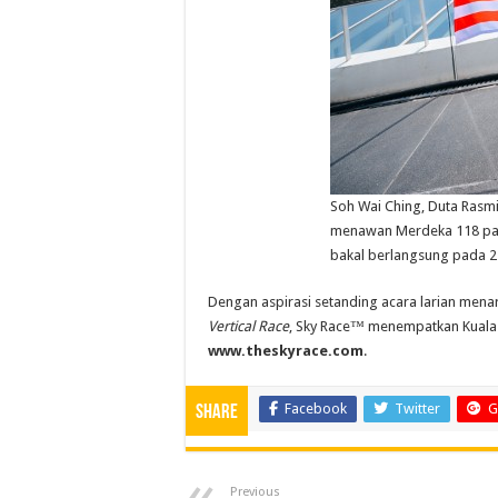
Soh Wai Ching, Duta Rasm
menawan Merdeka 118 pad
bakal berlangsung pada 2
Dengan aspirasi setanding acara larian mena
Vertical Race
, Sky Race™ menempatkan Kuala L
www.theskyrace.com
.
Facebook
Twitter
G
Share
Previous