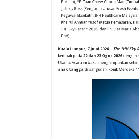
Bureau), YB Tuan Chiew Choon Man (Timbala
Jeffrey Ross (Pengarah Urusan Fresh Event
Pegawai Eksekutif, IHH Healthcare Malaysia
Khairul Annuar Yusof (Ketua Pemasaran, IHH
IHH Sky Race™ 2026) dan Pn. Liza Maria Ab
Bhd).
Kuala Lumpur, 7 Julai 2026
–
The IHH Sky 
kembali pada
22 dan 23 Ogos 2026
dengan 
Utama. Acara ini bakal menghimpunkan sehi
anak tangga
di bangunan ikonik Merdeka 118