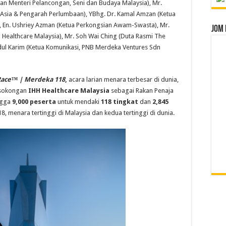
n Menteri Pelancongan, Seni dan Budaya Malaysia), Mr.
s Asia & Pengarah Perlumbaan), YBhg. Dr. Kamal Amzan (Ketua
), En. Ushriey Azman (Ketua Perkongsian Awam-Swasta), Mr.
Jom 
 Healthcare Malaysia), Mr. Soh Wai Ching (Duta Rasmi The
dul Karim (Ketua Komunikasi, PNB Merdeka Ventures Sdn
Race™ | Merdeka 118
,
acara larian menara terbesar di dunia,
sokongan
IHH Healthcare Malaysia
sebagai Rakan Penaja
ngga
9,000 peserta
untuk mendaki
118 tingkat
dan
2,845
, menara tertinggi di Malaysia dan kedua tertinggi di dunia.