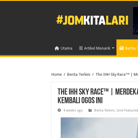
Utama
Artikel Menarik
Berita 
Home
/
Berita Terkini
/
The IHH Sky Race™ | Me
The IHH Sky Race™ | Merdeka
Kembali Ogos Ini
4 weeks ago
Berita Terkini
,
Grid Featured