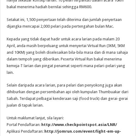
hanya sekadar konsep larian. 10 pelari terpantas dalam acara 10km
bakal menerima hadiah bernilai sehingga RM600.
Setakat ini, 1,500 penyertaan telah diterima dan jumlah penyertaan
dijangka mencapai 2,000 pelari pada pertengahan bulan Mac.
Kepada yang tidak dapat hadir untuk acara larian pada malam 20
April, anda masih berpeluang untuk menyertai Virtual Run (3KM, 5KM
and 10KM) yang boleh diselesaikan bila-bila masa dan di mana sahaja
dalam tempoh yang diberikan. Peserta Virtual Run bakal menerima
kemeja-T larian dan pingat penamat seperti mana pelari-pelari yang
lain.
Selain daripada acara larian, para pelari dan penyokong juga akan
dihiburkan dengan persembahan api oleh kumpulan Thumbuakar dari
Sabah. Terdapat pelbagai kenderaan saji (food truck) dan gerai-gerai
jualan di tapak larian.
Untuk maklumat lanjut, sila layari:
Portal Pendaftaran:
http://www.checkpointspot.asia/LNR/
Aplikasi Pendaftaran:
http://jomrun.com/event/light-em-up-