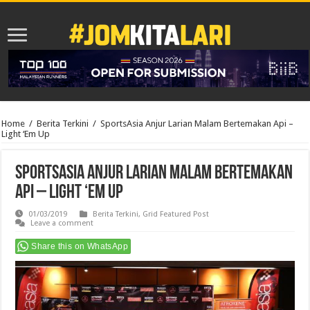
Home
/
Berita Terkini
/
SportsAsia Anjur Larian Malam Bertemakan Api –
Light ‘Em Up
SportsAsia Anjur Larian Malam Bertemakan
Api – Light ‘Em Up
01/03/2019
Berita Terkini
,
Grid Featured Post
Leave a comment
Share this on WhatsApp