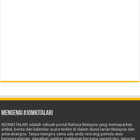
Mengenai #JOMKITALARI
#JOMKITALARI adalah sebuah portal Bahasa Malaysia yang memaparkan
artikel, berita dan kalendar acara terkini di dalam dunia larian Malaysia dan
antarabangsa. Tanpa mengira sama ada anda seorang pemula atau
berpengalaman, dapatkan sumber maklumat berguna seperti tips, laporan,