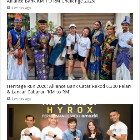
Alliance Bank KM TO RM Challenge 2026!
4 weeks ago
Heritage Run 2026: Alliance Bank Catat Rekod 6,300 Pelari
& Lancar Cabaran ‘KM to RM’
4 weeks ago