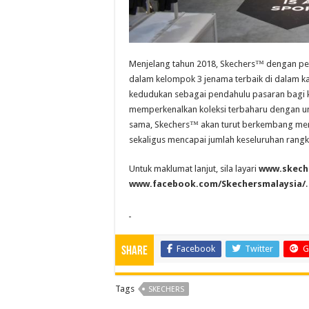
Menjelang tahun 2018, Skechers™ dengan pe
dalam kelompok 3 jenama terbaik di dalam ka
kedudukan sebagai pendahulu pasaran bagi ko
memperkenalkan koleksi terbaharu dengan un
sama, Skechers™ akan turut berkembang men
sekaligus mencapai jumlah keseluruhan rangk
Untuk maklumat lanjut, sila layari
www.skech
www.facebook.com/Skechersmalaysia/
.
Facebook
Twitter
G
Share
Tags
SKECHERS