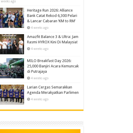
 weeks ago
Heritage Run 2026: Alliance
Bank Catat Rekod 6,300 Pelari
& Lancar Cabaran ‘KM to RM’
4 weeks ago
Amazfit Balance 3 & Ultra: Jam
Rasmi HYROX Kini Di Malaysia!
4 weeks ago
MILO Breakfast Day 2026:
25,000 Banjiri Acara Kemuncak
di Putrajaya
4 weeks ago
Larian Cergas Semarakkan
Agenda Merakyatkan Parlimen
4 weeks ago