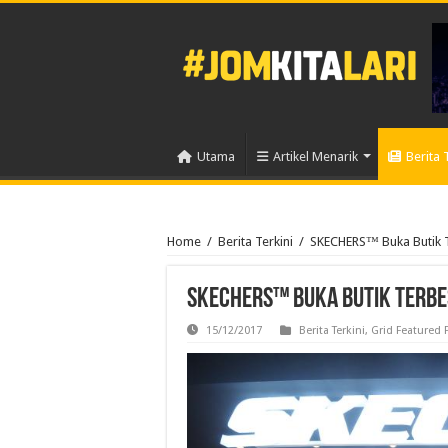
Utama
Artikel Menarik
Berita 
Home
/
Berita Terkini
/
SKECHERS™ Buka Butik T
SKECHERS™ Buka Butik Terbes
15/12/2017
Berita Terkini
,
Grid Featured 