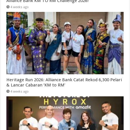
Alliance Bank KM TO RM Challenge 2026!
4 weeks ago
Heritage Run 2026: Alliance Bank Catat Rekod 6,300 Pelari
& Lancar Cabaran ‘KM to RM’
4 weeks ago