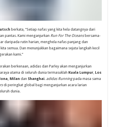
Gutsch
berkata, “Setiap nafas yang kita hela datangnya dari
an pantas. Kami menganjurkan
Run For The Oceans
bersama-
ar daripada rutin harian, menghela nafas panjang dan
kita semua. Dan menunjukkan bagaimana sejuta langkah kecil
erakan kami.”
rakan berkenaan, adidas dan Parley akan menganjurkan
daraya utama di seluruh dunia termasuklah
Kuala Lumpur
,
Los
lona, Milan
dan
Shanghai
.
adidas Running
pada masa sama
rs
di peringkat global bagi menganjurkan acara larian
eluruh dunia.