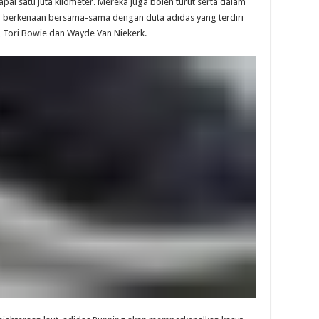
i satu juta kilometer. Mereka juga boleh turut serta dalam
berkenaan bersama-sama dengan duta adidas yang terdiri
r, Tori Bowie dan Wayde Van Niekerk.