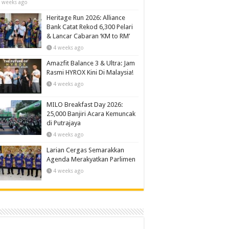
 weeks ago
Heritage Run 2026: Alliance
Bank Catat Rekod 6,300 Pelari
& Lancar Cabaran ‘KM to RM’
4 weeks ago
Amazfit Balance 3 & Ultra: Jam
Rasmi HYROX Kini Di Malaysia!
4 weeks ago
MILO Breakfast Day 2026:
25,000 Banjiri Acara Kemuncak
di Putrajaya
4 weeks ago
Larian Cergas Semarakkan
Agenda Merakyatkan Parlimen
4 weeks ago