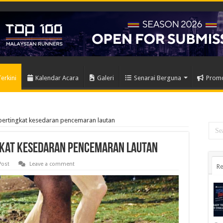
Terkini
Kalendar Acara
Galeri
Senarai Berguna
Prom
ertingkat kesedaran pencemaran lautan
ngkat kesedaran pencemaran lautan
Post
Leave a comment
Re