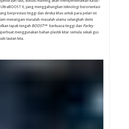
ejahteraan laut, adidas Running akan memperkenalkan kasut-
n UltraBOOST X, yang menggabungkan teknologi berorientasi
ang berprestasi tinggi dan direka khas untuk para pelari ini
alam menangani masalah-masalah utama selangkah demi
ilkan tapak tengah
BOOST™
berkuasa tinggi dan
Parley
diperbuat menggunakan bahan plastik kitar semula sekali gus
i lautan kita.