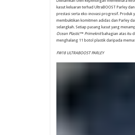
Diilhamkan oleh kepentingan memelihara kes
kasut keluaran terhad UltraBOOST Parley da
prestasi serta eko-inovasi progresif. Produk y
membuktikan komitmen adidas dan Parley d
selangkah. Setiap pasang kasut yang menamp
Ocean Plastic
™
Primeknit
bahagian atas itu 
menghalang 11 botol plastik daripada memasuk
FW18 ULTRABOOST PARLEY