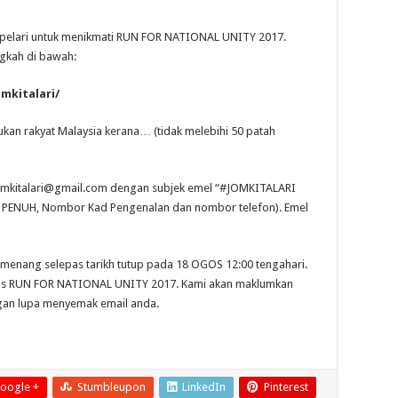
 pelari untuk menikmati RUN FOR NATIONAL UNITY 2017.
ngkah di baw
ah:
mkitalari/
tukan rakyat Malaysia kerana… (tidak melebihi 50 patah
omkitalari@gmail.com
dengan subjek emel “#JOMKITALARI
PENUH, Nombor Kad Pengenalan dan nombor telefon). Emel
pemenang selepas tarikh tutup pada 18 OGOS 12:00 tengahari.
as RUN FOR NATIONAL UNITY 2017. Kami akan maklumkan
ngan lupa menyemak email anda.
oogle +
Stumbleupon
LinkedIn
Pinterest