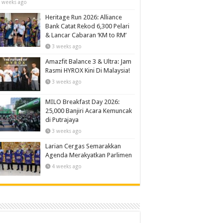
 weeks ago
Heritage Run 2026: Alliance
Bank Catat Rekod 6,300 Pelari
& Lancar Cabaran ‘KM to RM’
3 weeks ago
Amazfit Balance 3 & Ultra: Jam
Rasmi HYROX Kini Di Malaysia!
3 weeks ago
MILO Breakfast Day 2026:
25,000 Banjiri Acara Kemuncak
di Putrajaya
3 weeks ago
Larian Cergas Semarakkan
Agenda Merakyatkan Parlimen
4 weeks ago