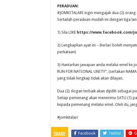
PERADUAN:
#
JOMKITALARI
ingin mengajak dua (2) orang
Sertailah peraduan mudah ini dengan tiga la
1) Sila LIKE
https://www.facebook.com/jo
2) Lengkapkan ayat ini – Berlari boleh menya
perkataan)
3) Hantarkan jawapan anda melalui emel ke
j
RUN FOR NATIONAL UNITY“. (sertakan NAMA 
yang tidak lengkap tidak akan dilayan.
Dua (2) slogan terbaik akan dipilih sebagai 
Setiap pemenang akan menerima SATU (1) p
kepada pemenang melalui emel. Oleh itu, ja
#jomkitalari
Facebook
Twitter
G
Share