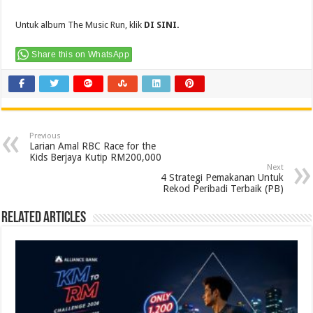
(@TheMusicRunMY) atau saluran YouTube (@TheMusicRunGlobal).
Untuk album The Music Run, klik
DI SINI
.
Share this on WhatsApp
Previous
Larian Amal RBC Race for the
Kids Berjaya Kutip RM200,000
Next
4 Strategi Pemakanan Untuk
Rekod Peribadi Terbaik (PB)
Related Articles