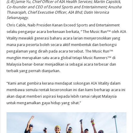
(L-R) Jamie Yu, Chief Officer of AIA Health Services; Martin Capstick,
Co-founder and CEO of Exceed Sports and Entertainment; Anusha
Thavarajah, Chief Executive Officer, AIA Bhd; Datin Veronica
Selvanayagy.
Chris Cable, Naib Presiden Kanan Exceed Sports and Entertainment
selaku penganjur acara berkenaan berkata, “The Music Run™ oleh AIA
Vitality mewakili generasi baharu acara larian menyeronokkan yang
mana para peserta boleh secara aktif membentuk dan berkongsi
pengalaman yang diraih pada acara tersebut. The Music Run™
mungkin merupakan satu acara global tetapi Music Runners™ di
Malaysia benar-benar menjadikan ia sebagai acara terbesar dan
terbaik yang pernah dianjurkan.
“Kami amat gembira kerana mendapat sokongan AIA Vitality dalam
membawa semula rentak keseronokan ini dan kami berharap acara ini
akan dapat memberi aspirasi kepada lebih ramai rakyat Malaysia
untuk mengamalkan gaya hidup yang sihat.”