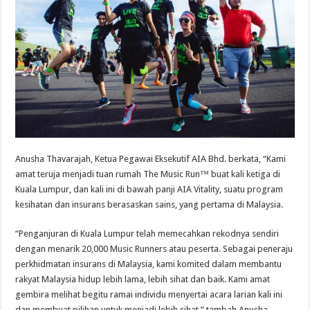
Anusha Thavarajah, Ketua Pegawai Eksekutif AIA Bhd. berkata, “Kami
amat teruja menjadi tuan rumah The Music Run™ buat kali ketiga di
Kuala Lumpur, dan kali ini di bawah panji AIA Vitality, suatu program
kesihatan dan insurans berasaskan sains, yang pertama di Malaysia.
“Penganjuran di Kuala Lumpur telah memecahkan rekodnya sendiri
dengan menarik 20,000 Music Runners atau peserta. Sebagai peneraju
perkhidmatan insurans di Malaysia, kami komited dalam membantu
rakyat Malaysia hidup lebih lama, lebih sihat dan baik. Kami amat
gembira melihat begitu ramai individu menyertai acara larian kali ini
dan membuat pilihan untuk menjadi lebih sihat,” tambah Anusha.