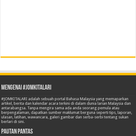
Mengenai #JOMKITALARI
#JOMKITALARI adalah sebuah portal Bahasa Malaysia yang memaparkan
artikel, berita dan kalendar acara terkini di dalam dunia larian Malaysia dan
antarabangsa. Tanpa mengira sama ada anda seorang pemula atau
berpengalaman, dapatkan sumber maklumat berguna seperti tips, laporan,
ulasan, latihan, wawancara, galeri gambar dan serba-serbi tentang sukan
berlari di sini.
Pautan Pantas