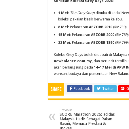
Sorotan Koleksi Grey Days 2026:
1 Mei:
The Grey Shop
dibuka di kedai Ne
koleksi pakaian klasik berwarna kelabu.
8 Mei:
Pelancaran
ABZORB 2010
(RM739).
15 Mei:
Pelancaran
ABZORB 2000
(RM769)
22 Mei:
Pelancaran
ABZORB 1890
(RM799)
Koleksi Grey Days boleh didapati di Malaysia
newbalance.com.my
, dan peruncit terpil
akan berlangsung pada
14–17 Mei di APW 
warisan, budaya dan penceritaan New Balanc
Facebook
Twitter
G
Share
Previous
SCORE Marathon 2026: adidas
Malaysia Hadir Sebagai Rakan
Rasmi, Memacu Prestasi &
Inovasi