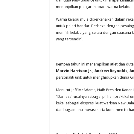
dan duta New Balance untuk memperkenalkan ko
menonjolkan pengaruh abadi warna kelabu.
Warna kelabu mula diperkenalkan dalam rekaa
untuk pelari bandar. Berbeza dengan pesain
memilih kelabu yang serasi dengan suasana ko
yang tersendiri.
Kempen tahun ini menampilkan atlet dan dut
Marvin Harrison Jr., Andrew Reynolds, A
personaliti unik untuk menghidupkan dunia G
Menurut Jeff McAdams, Naib Presiden Kanan
“Dari asal-usulnya sebagai pilihan praktikal 
kekal sebagai ekspresi kuat warisan New Bal
dan bagaimana inovasi serta komitmen terhad