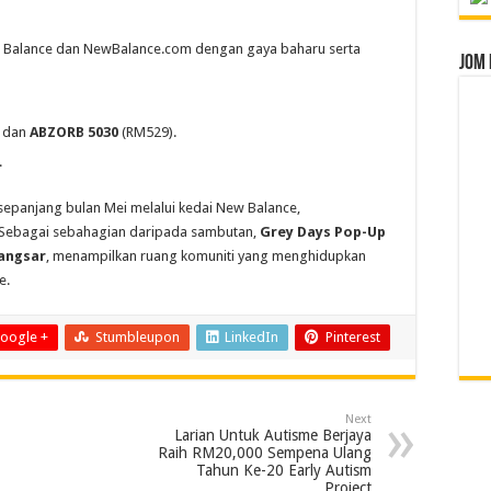
w Balance dan NewBalance.com dengan gaya baharu serta
Jom 
 dan
ABZORB 5030
(RM529).
.
 sepanjang bulan Mei melalui kedai New Balance,
ih. Sebagai sebahagian daripada sambutan,
Grey Days Pop-Up
Bangsar
, menampilkan ruang komuniti yang menghidupkan
e.
oogle +
Stumbleupon
LinkedIn
Pinterest
Next
Larian Untuk Autisme Berjaya
Raih RM20,000 Sempena Ulang
Tahun Ke-20 Early Autism
Project