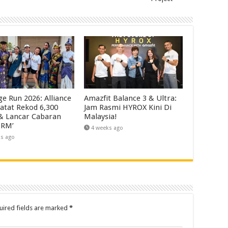
ge Run 2026: Alliance
Amazfit Balance 3 & Ultra:
atat Rekod 6,300
Jam Rasmi HYROX Kini Di
 & Lancar Cabaran
Malaysia!
 RM’
4 weeks ago
ks ago
uired fields are marked
*