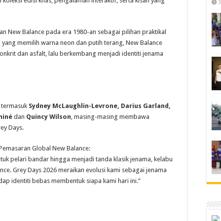
leksi edisi khas, pengalaman interaktif, serta kisah yang
3
n New Balance pada era 1980-an sebagai pilihan praktikal
g yang memilih warna neon dan putih terang, New Balance
nkrit dan asfalt, lalu berkembang menjadi identiti jenama
a termasuk
Sydney McLaughlin-Levrone, Darius Garland,
miné
dan
Quincy Wilson
, masing-masing membawa
rey Days.
 Pemasaran Global New Balance:
untuk pelari bandar hingga menjadi tanda klasik jenama, kelabu
ance. Grey Days 2026 meraikan evolusi kami sebagai jenama
ap identiti bebas membentuk siapa kami hari ini.”