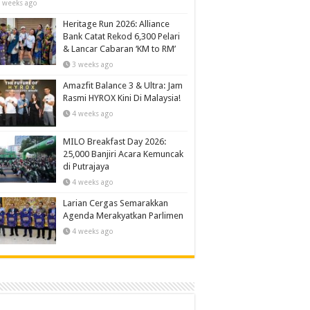
 weeks ago
Heritage Run 2026: Alliance
Bank Catat Rekod 6,300 Pelari
& Lancar Cabaran ‘KM to RM’
3 weeks ago
Amazfit Balance 3 & Ultra: Jam
Rasmi HYROX Kini Di Malaysia!
4 weeks ago
MILO Breakfast Day 2026:
25,000 Banjiri Acara Kemuncak
di Putrajaya
4 weeks ago
Larian Cergas Semarakkan
Agenda Merakyatkan Parlimen
4 weeks ago