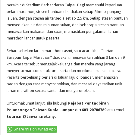
berakhir di Stadium Perbandaran Taipei. Bagi memenuhi keperluan
pelari marathon, stesen bantuan disediakan setiap 5 km sepanjang
laluan, dengan stesen air tersedia setiap 2.5 km. Setiap stesen bantuan
menyediakan air dan minuman sukan, dan beberapa stesen bantuan
menawarkan makanan dan span, memastikan pengalaman larian
marathon lancar untuk peserta.
Sehari sebelum larian marathon rasmi, satu acara khas “Larian
Sarapan Taipei Marathon” diadakan, menawarkan pilihan 3 km dan 9
km. Acara tersebut mengajak keluarga dan mereka yang jarang
menyertai maraton untuk turut serta dan menikmati suasana acara.
Peserta berpeluang berlari di laluan laju di bandar, memanaskan
badan dengan cara menyeronokkan, dan merasai daya tarikan unik
larian marathon secara santai dan menyeronokkan.
Untuk maklumat lanjut, sila hubungi
Pejabat Pentadbiran
Pelancongan Taiwan Kuala Lumpur
di
+603-20706789
atau emel
tourism@taiwan.net.my
.
Share this on WhatsApp