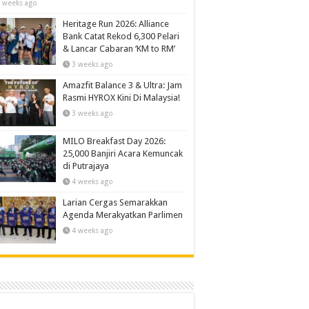
 weeks ago
Heritage Run 2026: Alliance
Bank Catat Rekod 6,300 Pelari
& Lancar Cabaran ‘KM to RM’
3 weeks ago
Amazfit Balance 3 & Ultra: Jam
Rasmi HYROX Kini Di Malaysia!
3 weeks ago
MILO Breakfast Day 2026:
25,000 Banjiri Acara Kemuncak
di Putrajaya
4 weeks ago
Larian Cergas Semarakkan
Agenda Merakyatkan Parlimen
4 weeks ago