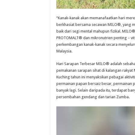
“Kanak-kanak akan memanafaatkan hari mer
berkhasiat bersama secawan MILO®, yang me
baik dari segi mental mahupun fizikal. MILO
PROTOMALT® dan mikronutrien penting – vi
perkembangan kanak-kanak secara menyeluruh
Malaysia.
Hari Sarapan Terbesar MILO® adalah sebahag
pemakanan sarapan sihat di kalangan rakyat M
Kuching tahun ini menyaksikan pebagai aktivi
permainan papan bersaiz besar, permainan pes
banyak lagi. Selain daripada itu, terdapat ba
persembahan gendang dan tarian Zumba.