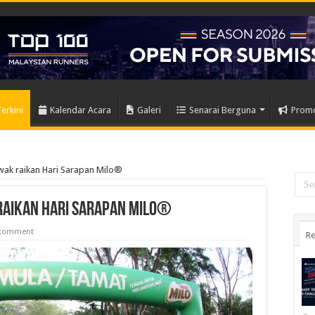
Terkini
Kalendar Acara
Galeri
Senarai Berguna
Prom
wak raikan Hari Sarapan Milo®
raikan Hari Sarapan Milo®
 comment
Re