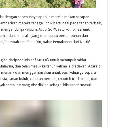
eka dengan sepenuhnya apabila mereka makan sarapan
mberikan mereka tenaga untuk berfungsi pada tahap terbaik,
® mengandungi kalsium, Activ-Go™, satu kombinasi unik
tamin dan mineral – yang membantu pertumbuhan dan
,” tambah Lim Chain Yin, pakar Pemakanan dari Nestlé
ian daripada inisiatif MILO® untuk memupuk tabiat
alaysia, dan telah masuk ke tahun kelima ia diadakan. Acara di
ti menarik dan menggembirakan untuk seisi keluarga seperti
ta, tarian buluh, cabutan bertuah, chapteh tradisional, dan
nyak acara lain yang disediakan sebagai hiburan termasuk