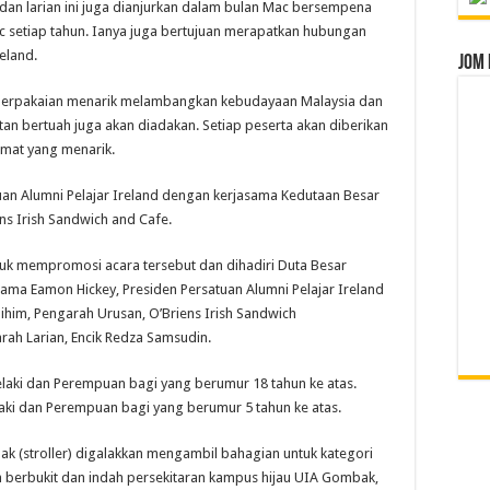
an larian ini juga dianjurkan dalam bulan Mac bersempena
 setiap tahun. Ianya juga bertujuan merapatkan hubungan
eland.
Jom 
 berpakaian menarik melambangkan kebudayaan Malaysia dan
an bertuah juga akan diadakan. Setiap peserta akan diberikan
amat yang menarik.
uan Alumni Pelajar Ireland dengan kerjasama Kedutaan Besar
ens Irish Sandwich and Cafe.
tuk mempromosi acara tersebut dan dihadiri Duta Besar
tama Eamon Hickey, Presiden Persatuan Alumni Pelajar Ireland
ihim, Pengarah Urusan, O’Briens Irish Sandwich
arah Larian, Encik Redza Samsudin.
elaki dan Perempuan bagi yang berumur 18 tahun ke atas.
aki dan Perempuan bagi yang berumur 5 tahun ke atas.
ak (stroller) digalakkan mengambil bahagian untuk kategori
n berbukit dan indah persekitaran kampus hijau UIA Gombak,