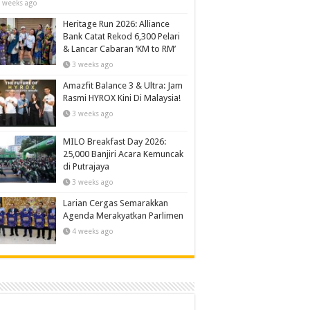
 weeks ago
Heritage Run 2026: Alliance
Bank Catat Rekod 6,300 Pelari
& Lancar Cabaran ‘KM to RM’
3 weeks ago
Amazfit Balance 3 & Ultra: Jam
Rasmi HYROX Kini Di Malaysia!
3 weeks ago
MILO Breakfast Day 2026:
25,000 Banjiri Acara Kemuncak
di Putrajaya
3 weeks ago
Larian Cergas Semarakkan
Agenda Merakyatkan Parlimen
4 weeks ago