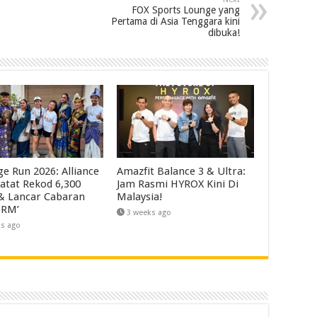
FOX Sports Lounge yang
Pertama di Asia Tenggara kini
dibuka!
ge Run 2026: Alliance
Amazfit Balance 3 & Ultra:
atat Rekod 6,300
Jam Rasmi HYROX Kini Di
 & Lancar Cabaran
Malaysia!
 RM’
3 weeks ago
ks ago