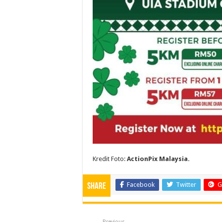
Kredit Foto:
ActionPix Malaysia
.
Facebook
Twitter
G
Share
Previous