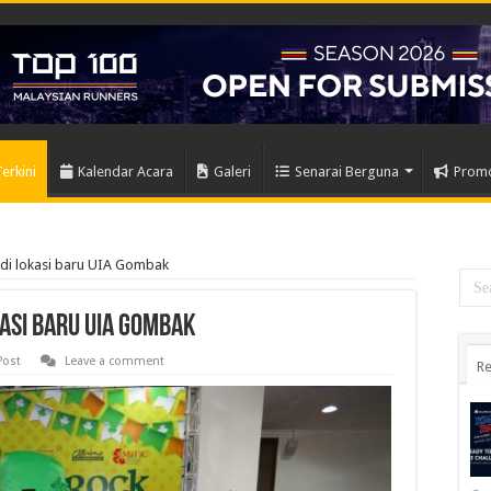
Terkini
Kalendar Acara
Galeri
Senarai Berguna
Prom
di lokasi baru UIA Gombak
asi baru UIA Gombak
Post
Leave a comment
Re