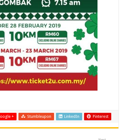
oogle +
Stumbleupon
LinkedIn
Pinterest
Next