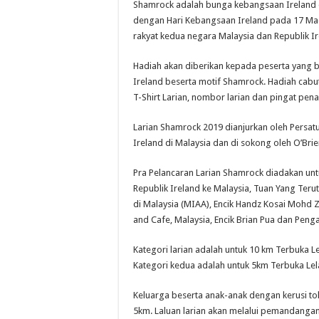
Shamrock adalah bunga kebangsaan Ireland d
dengan Hari Kebangsaan Ireland pada 17 Mac
rakyat kedua negara Malaysia dan Republik Ir
Hadiah akan diberikan kepada peserta yang
Ireland beserta motif Shamrock. Hadiah cabut
T-Shirt Larian, nombor larian dan pingat pen
Larian Shamrock 2019 dianjurkan oleh Persat
Ireland di Malaysia dan di sokong oleh O’Bri
Pra Pelancaran Larian Shamrock diadakan un
Republik Ireland ke Malaysia, Tuan Yang Teru
di Malaysia (MIAA), Encik Handz Kosai Mohd Z
and Cafe, Malaysia, Encik Brian Pua dan Peng
Kategori larian adalah untuk 10 km Terbuka L
Kategori kedua adalah untuk 5km Terbuka Lel
Keluarga beserta anak-anak dengan kerusi tol
5km. Laluan larian akan melalui pemandanga