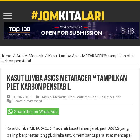
Home
/
Artikel Menarik
/
Kasut Lumba Asics METARACER™ tampilkan plet
karbon penstabil
Kasut Lumba Asics METARACER™ tampilkan
plet karbon penstabil
03/04/2020
Artikel Menarik
,
Grid Featured Post
,
Kasut & Gear
Leave a comment
Share this on WhatsApp
Kasut lumba METARACER™ adalah kasut larian jarak jauh ASICS yang
paling berprestasi tinggi, direka untuk membantu para atlet mencapai