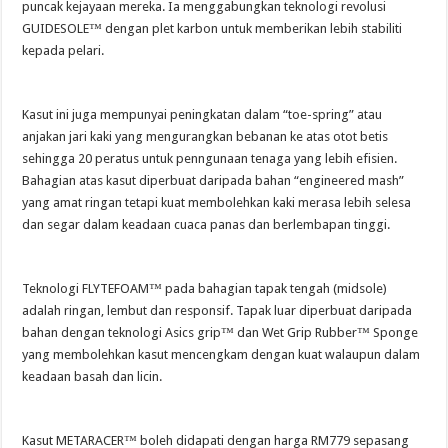
puncak kejayaan mereka. Ia menggabungkan teknologi revolusi
GUIDESOLE™ dengan plet karbon untuk memberikan lebih stabiliti
kepada pelari.
Kasut ini juga mempunyai peningkatan dalam “toe-spring” atau
anjakan jari kaki yang mengurangkan bebanan ke atas otot betis
sehingga 20 peratus untuk penngunaan tenaga yang lebih efisien.
Bahagian atas kasut diperbuat daripada bahan “engineered mash”
yang amat ringan tetapi kuat membolehkan kaki merasa lebih selesa
dan segar dalam keadaan cuaca panas dan berlembapan tinggi.
Teknologi FLYTEFOAM™ pada bahagian tapak tengah (midsole)
adalah ringan, lembut dan responsif. Tapak luar diperbuat daripada
bahan dengan teknologi Asics grip™ dan Wet Grip Rubber™ Sponge
yang membolehkan kasut mencengkam dengan kuat walaupun dalam
keadaan basah dan licin.
Kasut METARACER™ boleh didapati dengan harga RM779 sepasang