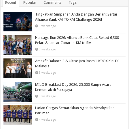
Recent
Popular
Comments
Tags
Tingkatkan Simpanan Anda Dengan Berlari: Sertai
Alliance Bank KM TO RM Challenge 2026!
3 weeks ago
Heritage Run 2026: Alliance Bank Catat Rekod 6,300
Pelari & Lancar Cabaran ‘KM to RM’
3 weeks ago
Amazfit Balance 3 & Ultra: Jam Rasmi HYROX Kini Di
Malaysia!
3 weeks ago
MILO Breakfast Day 2026: 25,000 Banjiri Acara
Kemuncak di Putrajaya
3 weeks ago
Larian Cergas Semarakkan Agenda Merakyatkan
Parlimen
4 weeks ago