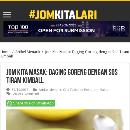
Home
/
Artikel Menarik
/
Jom Kita Masak: Daging Goreng dengan Sos Tiram
Kimball
Jom Kita Masak: Daging Goreng dengan Sos
Tiram Kimball
31/10/2017
Artikel Menarik
,
Grid Featured Post
,
Jom Makan
Leave a comment
Share this on WhatsApp