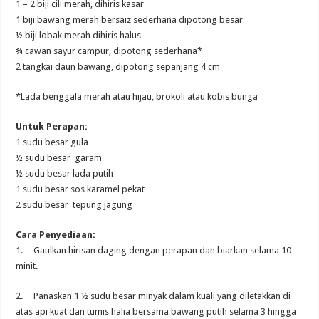
1 – 2 biji cili merah, dihiris kasar
1 biji bawang merah bersaiz sederhana dipotong besar
½ biji lobak merah dihiris halus
¾ cawan sayur campur, dipotong sederhana*
2 tangkai daun bawang, dipotong sepanjang 4 cm
*Lada benggala merah atau hijau, brokoli atau kobis bunga
Untuk Perapan:
1 sudu besar gula
½ sudu besar garam
½ sudu besar lada putih
1 sudu besar sos karamel pekat
2 sudu besar tepung jagung
Cara Penyediaan:
1. Gaulkan hirisan daging dengan perapan dan biarkan selama 10
minit.
2. Panaskan 1 ½ sudu besar minyak dalam kuali yang diletakkan di
atas api kuat dan tumis halia bersama bawang putih selama 3 hingga